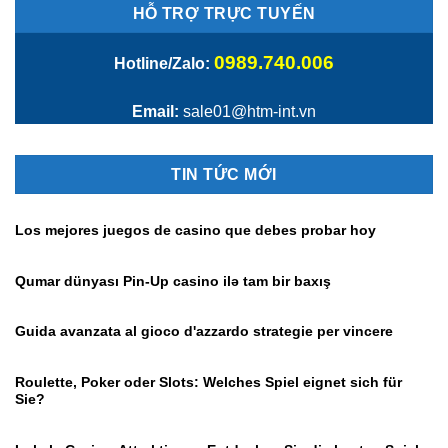
HỖ TRỢ TRỰC TUYẾN
0989.740.006
Hotline/Zalo:
Email:
sale01@htm-int.vn
TIN TỨC MỚI
Los mejores juegos de casino que debes probar hoy
Qumar dünyası Pin-Up casino ilə tam bir baxış
Guida avanzata al gioco d'azzardo strategie per vincere
Roulette, Poker oder Slots: Welches Spiel eignet sich für
Sie?