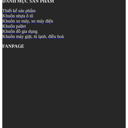
DANH MỤC SẢN PHẨM
Thiết kế sản phẩm
Khuôn nhựa ô tô
Khuôn xe máy, xe máy điện
Khuôn pallet
Khuôn đồ gia dụng
Khuôn máy giặt, tủ lạnh, điều hoà
FANPAGE