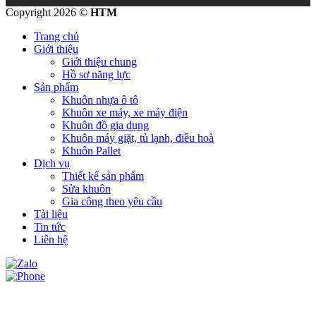
Copyright 2026 ©
HTM
Trang chủ
Giới thiệu
Giới thiệu chung
Hồ sơ năng lực
Sản phẩm
Khuôn nhựa ô tô
Khuôn xe máy, xe máy điện
Khuôn đồ gia dụng
Khuôn máy giặt, tủ lạnh, điều hoà
Khuôn Pallet
Dịch vụ
Thiết kế sản phẩm
Sửa khuôn
Gia công theo yêu cầu
Tài liệu
Tin tức
Liên hệ