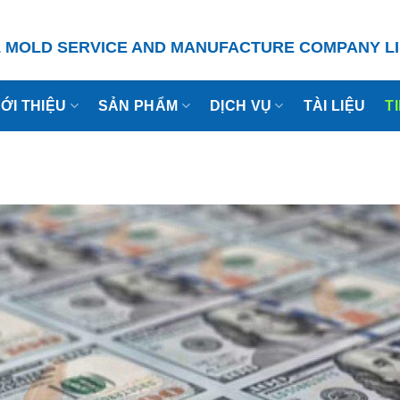
L MOLD
SERVICE
AND MANUFACTURE COMPANY LI
IỚI THIỆU
SẢN PHẨM
DỊCH VỤ
TÀI LIỆU
T