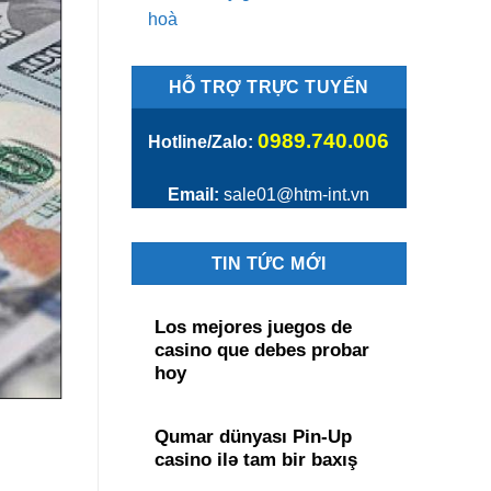
hoà
HỖ TRỢ TRỰC TUYẾN
0989.740.006
Hotline/Zalo:
Email:
sale01@htm-int.vn
TIN TỨC MỚI
Los mejores juegos de
casino que debes probar
hoy
Qumar dünyası Pin-Up
casino ilə tam bir baxış