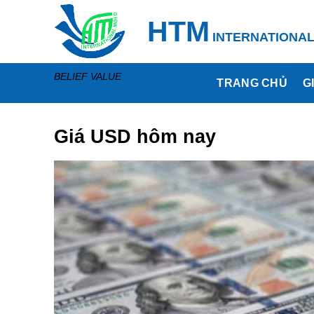
Skip
HTM
to
INTERNATIONA
content
BELIEF VALUE
TRANG CHỦ
G
Giá USD hôm nay