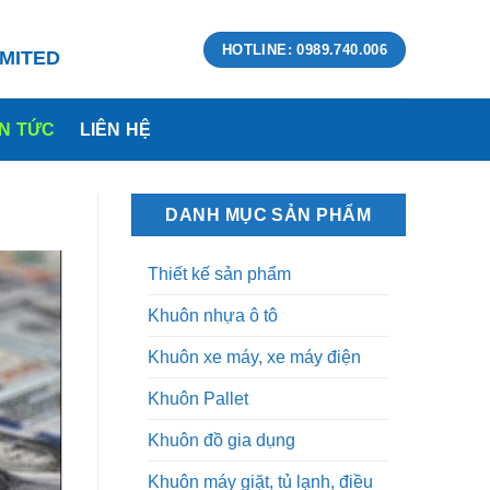
HOTLINE: 0989.740.006
MITED
IN TỨC
LIÊN HỆ
DANH MỤC SẢN PHẨM
Thiết kế sản phẩm
Khuôn nhựa ô tô
Khuôn xe máy, xe máy điện
Khuôn Pallet
Khuôn đồ gia dụng
Khuôn máy giặt, tủ lạnh, điều