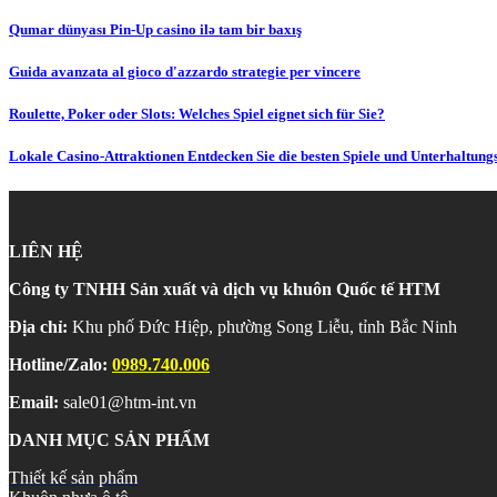
Qumar dünyası Pin-Up casino ilə tam bir baxış
Guida avanzata al gioco d'azzardo strategie per vincere
Roulette, Poker oder Slots: Welches Spiel eignet sich für Sie?
Lokale Casino-Attraktionen Entdecken Sie die besten Spiele und Unterhaltung
LIÊN HỆ
Công ty TNHH Sản xuất và dịch vụ khuôn Quốc tế HTM
Địa chỉ:
Khu phố Đức Hiệp, phường Song Liễu, tỉnh Bắc Ninh
Hotline/Zalo:
0989.740.006
Email:
sale01@htm-int.vn
DANH MỤC SẢN PHẨM
Thiết kế sản phẩm