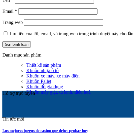
Tên
*
Email
*
Trang web
Lưu tên của tôi, email, và trang web trong trình duyệt này cho lần 
Danh mục sản phẩm
Thiết kế sản phẩm
Khuôn nhựa ô tô
Khuôn xe máy, xe máy điện
Khuôn Pallet
Khuôn đồ gia dụng
Khuôn máy giặt, tủ lạnh, điều hoà
Hỗ trợ trực tuyến
Tin tức mới
Los mejores juegos de casino que debes probar hoy