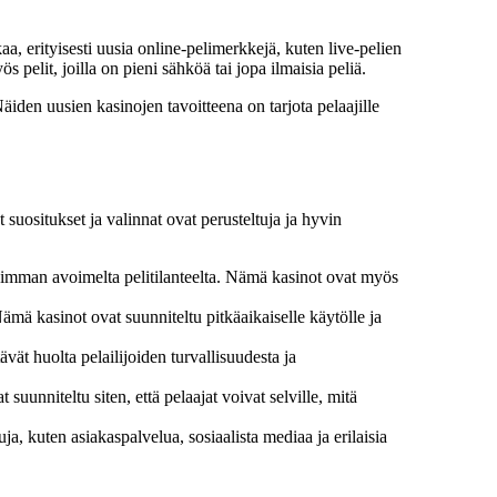
aa, erityisesti uusia online-pelimerkkejä, kuten live-pelien
pelit, joilla on pieni sähköä tai jopa ilmaisia peliä.
iden uusien kasinojen tavoitteena on tarjota pelaajille
 suositukset ja valinnat ovat perusteltuja ja hyvin
llisimman avoimelta pelitilanteelta. Nämä kasinot ovat myös
 Nämä kasinot ovat suunniteltu pitkäaikaiselle käytölle ja
ävät huolta pelailijoiden turvallisuudesta ja
uunniteltu siten, että pelaajat voivat selville, mitä
ja, kuten asiakaspalvelua, sosiaalista mediaa ja erilaisia