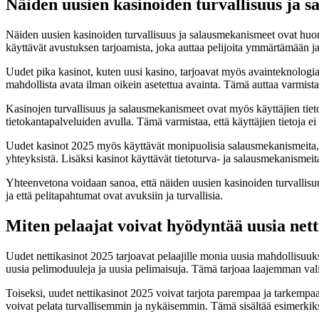
Näiden uusien kasinoiden turvallisuus ja 
Näiden uusien kasinoiden turvallisuus ja salausmekanismeet ovat huomi
käyttävät avustuksen tarjoamista, joka auttaa pelijoita ymmärtämään 
Uudet pika kasinot, kuten uusi kasino, tarjoavat myös avainteknologia
mahdollista avata ilman oikein asetettua avainta. Tämä auttaa varmistam
Kasinojen turvallisuus ja salausmekanismeet ovat myös käyttäjien tietoj
tietokantapalveluiden avulla. Tämä varmistaa, että käyttäjien tietoja e
Uudet kasinot 2025 myös käyttävät monipuolisia salausmekanismeita, k
yhteyksistä. Lisäksi kasinot käyttävät tietoturva- ja salausmekanismeita,
Yhteenvetona voidaan sanoa, että näiden uusien kasinoiden turvallisuu
ja että pelitapahtumat ovat avuksiin ja turvallisia.
Miten pelaajat voivat hyödyntää uusia nett
Uudet nettikasinot 2025 tarjoavat pelaajille monia uusia mahdollisuuksi
uusia pelimoduuleja ja uusia pelimaisuja. Tämä tarjoaa laajemman val
Toiseksi, uudet nettikasinot 2025 voivat tarjota parempaa ja tarkempaa
voivat pelata turvallisemmin ja nykäisemmin. Tämä sisältää esimerkiks