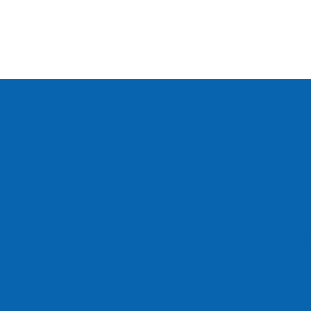
RVICE
AND MANUFACTURE COMPANY LIMI