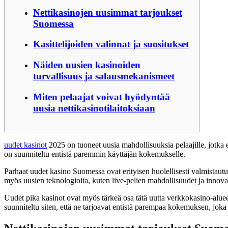
Nettikasinojen uusimmat tarjoukset
Suomessa
Kasittelijoiden valinnat ja suositukset
Näiden uusien kasinoiden
turvallisuus ja salausmekanismeet
Miten pelaajat voivat hyödyntää
uusia nettikasinotilaitoksiaan
uudet kasinot
2025 on tuoneet uusia mahdollisuuksia pelaajille, jotka e
on suunniteltu entistä paremmin käyttäjän kokemukselle.
Parhaat uudet kasino Suomessa ovat erityisen huolellisesti valmistautune
myös uusien teknologioita, kuten live-pelien mahdollisuudet ja innovatii
Uudet pika kasinot ovat myös tärkeä osa tätä uutta verkkokasino-alueel
suunniteltu siten, että ne tarjoavat entistä parempaa kokemuksen, joka si