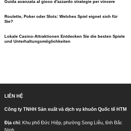
Guida avanzata al gioco d'azzardo strategie per vincere
Roulette, Poker oder Slots: Welches Spiel eignet sich für
Sie?
Lokale Casino-Attraktionen Entdecken Sie die besten Spiele
und Unterhaltungsmöglichkeiten
LIÊN HỆ
Công ty TNHH Sản xuất và dịch vụ khuôn Quốc tế HTM
Địa chỉ:
Khu phố Đức Hiệp, phường Song Liễu, tỉnh Bắc
Ninh