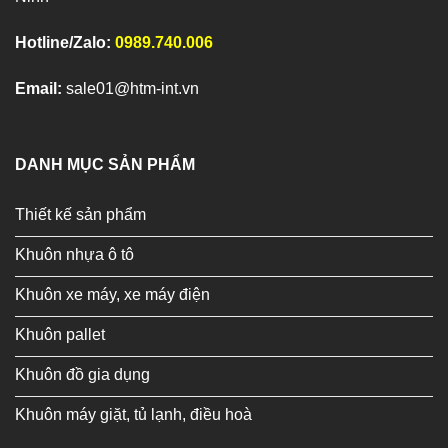
Hotline/Zalo:
0989.740.006
Email:
sale01@htm-int.vn
DANH MỤC SẢN PHẨM
Thiết kế sản phẩm
Khuôn nhựa ô tô
Khuôn xe máy, xe máy điện
Khuôn pallet
Khuôn đồ gia dụng
Khuôn máy giặt, tủ lạnh, điều hoà