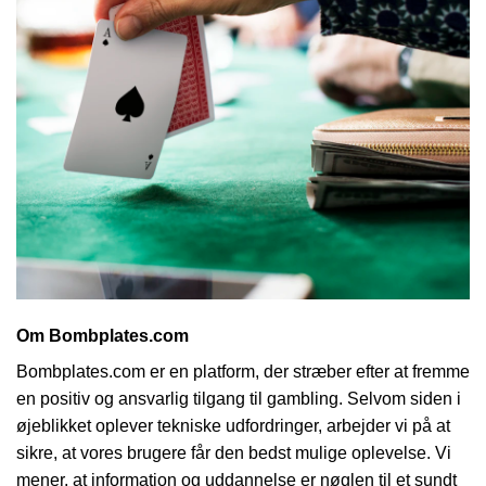
Om Bombplates.com
Bombplates.com er en platform, der stræber efter at fremme
en positiv og ansvarlig tilgang til gambling. Selvom siden i
øjeblikket oplever tekniske udfordringer, arbejder vi på at
sikre, at vores brugere får den bedst mulige oplevelse. Vi
mener, at information og uddannelse er nøglen til et sundt