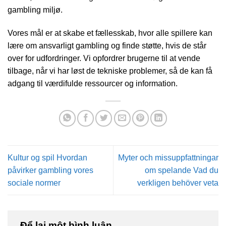
gambling miljø.
Vores mål er at skabe et fællesskab, hvor alle spillere kan
lære om ansvarligt gambling og finde støtte, hvis de står
over for udfordringer. Vi opfordrer brugerne til at vende
tilbage, når vi har løst de tekniske problemer, så de kan få
adgang til værdifulde ressourcer og information.
Kultur og spil Hvordan
Myter och missuppfattningar
påvirker gambling vores
om spelande Vad du
sociale normer
verkligen behöver veta
Để lại một bình luận