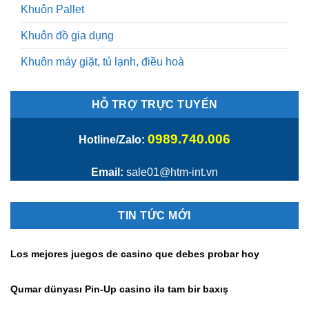
Khuôn Pallet
Khuôn đồ gia dụng
Khuôn máy giặt, tủ lạnh, điều hoà
HỖ TRỢ TRỰC TUYẾN
0989.740.006
Hotline/Zalo:
Email:
sale01@htm-int.vn
TIN TỨC MỚI
Los mejores juegos de casino que debes probar hoy
Qumar dünyası Pin-Up casino ilə tam bir baxış