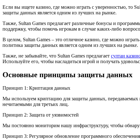
Если вы ищете казино, где можно играть с уверенностью, то Su
защиты данных является одним из лучших на рынке.
Также, Sultan Games предлагает различные бонусы и программы
поддержку, чтобы помочь игрокам в случае каких-либо вопрос
В целом, Sultan Games – это отличное казино, где можно играт
политика защиты данных является одним из лучших на рынке.
Также, не забывайте, что Sultan Games предлагает
султан казин
Используйте его, чтобы насладиться игрой и получать удовольс
Основные принципы защиты данных
Принцип 1: Криптация данных
Мы используем криптацию для защиты данных, передаваемых м
нечитаемыми для третьих лиц.
Принцип 2: Защита от уязвимостей
Мы постоянно мониторим нашу инфраструктуру, чтобы обнаруж
Принцип 3: Регулярное обновление программного обеспечения