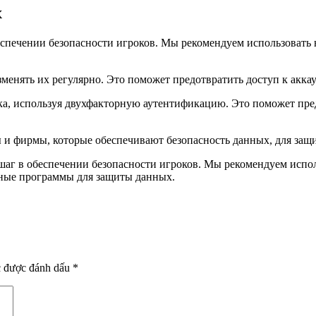
х
спечении безопасности игроков. Мы рекомендуем использовать
енять их регулярно. Это поможет предотвратить доступ к аккаун
ка, используя двухфакторную аутентификацию. Это поможет предо
 фирмы, которые обеспечивают безопасность данных, для защит
шаг в обеспечении безопасности игроков. Мы рекомендуем исп
ные программы для защиты данных.
c được đánh dấu
*