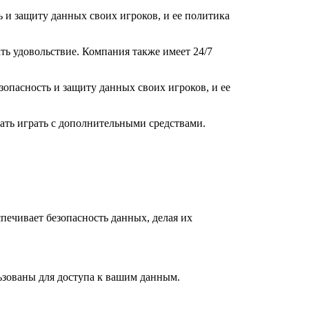
ь и защиту данных своих игроков, и ее политика
ть удовольствие. Компания также имеет 24/7
зопасность и защиту данных своих игроков, и ее
ать играть с дополнительными средствами.
ечивает безопасность данных, делая их
ьзованы для доступа к вашим данным.