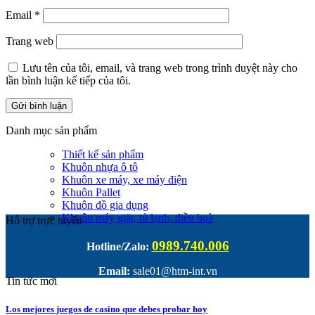
Email
*
Trang web
Lưu tên của tôi, email, và trang web trong trình duyệt này cho
lần bình luận kế tiếp của tôi.
Danh mục sản phẩm
Thiết kế sản phẩm
Khuôn nhựa ô tô
Khuôn xe máy, xe máy điện
Khuôn Pallet
Khuôn đồ gia dụng
Khuôn máy giặt, tủ lạnh, điều hoà
Hỗ trợ trực tuyến
0989.740.006
Hotline/Zalo:
Email:
sale01@htm-int.vn
Tin tức mới
Los mejores juegos de casino que debes probar hoy