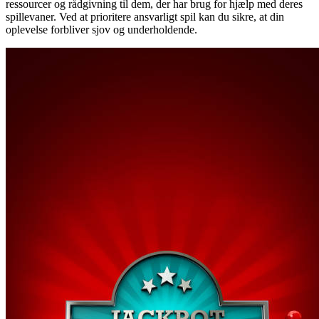
ressourcer og rådgivning til dem, der har brug for hjælp med deres
spillevaner. Ved at prioritere ansvarligt spil kan du sikre, at din
oplevelse forbliver sjov og underholdende.