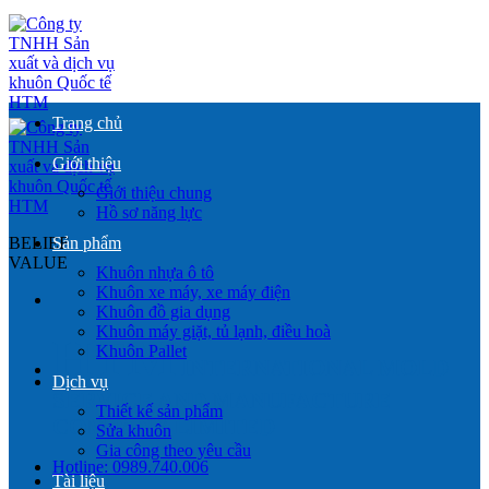
Skip
to
content
Trang chủ
Giới thiệu
Giới thiệu chung
Hồ sơ năng lực
BELIEF
Sản phẩm
VALUE
Khuôn nhựa ô tô
Khuôn xe máy, xe máy điện
Khuôn đồ gia dụng
Khuôn máy giặt, tủ lạnh, điều hoà
HTM
Khuôn Pallet
INTERNATIONAL MOLD
Dịch vụ
SERVICE
AND MANUFACTURE
Thiết kế sản phẩm
COMPANY LIMITED
Sửa khuôn
Gia công theo yêu cầu
Hotline: 0989.740.006
Tài liệu