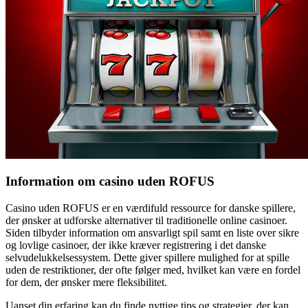
Information om casino uden ROFUS
Casino uden ROFUS er en værdifuld ressource for danske spillere,
der ønsker at udforske alternativer til traditionelle online casinoer.
Siden tilbyder information om ansvarligt spil samt en liste over sikre
og lovlige casinoer, der ikke kræver registrering i det danske
selvudelukkelsessystem. Dette giver spillere mulighed for at spille
uden de restriktioner, der ofte følger med, hvilket kan være en fordel
for dem, der ønsker mere fleksibilitet.
Uanset din erfaring kan du finde nyttige tips og strategier, der kan