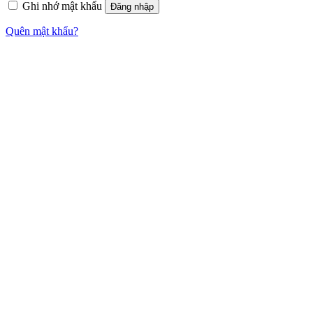
Ghi nhớ mật khẩu
Đăng nhập
Quên mật khẩu?