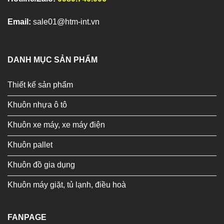
Email:
sale01@htm-int.vn
DANH MỤC SẢN PHẨM
Thiết kế sản phẩm
Khuôn nhựa ô tô
Khuôn xe máy, xe máy điện
Khuôn pallet
Khuôn đồ gia dụng
Khuôn máy giặt, tủ lạnh, điều hoà
FANPAGE