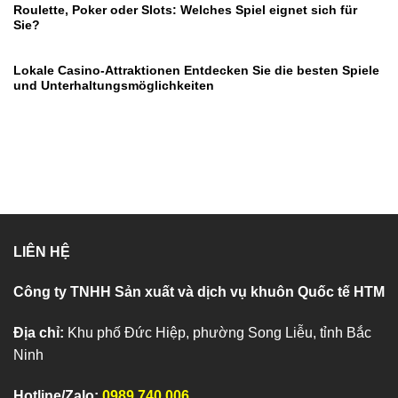
Roulette, Poker oder Slots: Welches Spiel eignet sich für
Sie?
Lokale Casino-Attraktionen Entdecken Sie die besten Spiele
und Unterhaltungsmöglichkeiten
LIÊN HỆ
Công ty TNHH Sản xuất và dịch vụ khuôn Quốc tế HTM
Địa chỉ:
Khu phố Đức Hiệp, phường Song Liễu, tỉnh Bắc
Ninh
Hotline/Zalo:
0989.740.006