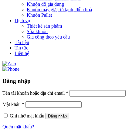
Khuôn đồ gia dụng
Khuôn máy giặt, tủ lạnh, điều hoà
Khuôn Pallet
Dịch vụ
Thiết kế sản phẩm
Sửa khuôn
Gia công theo yêu cầu
Tài liệu
Tin tức
Liên hệ
Đăng nhập
Tên tài khoản hoặc địa chỉ email
*
Mật khẩu
*
Ghi nhớ mật khẩu
Đăng nhập
Quên mật khẩu?