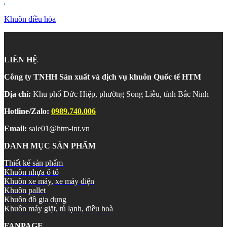
Khuôn điều hòa
LIÊN HỆ
Công ty TNHH Sản xuất và dịch vụ khuôn Quốc tế HTM
Địa chỉ:
Khu phố Đức Hiệp, phường Song Liễu, tỉnh Bắc Ninh
Hotline/Zalo:
0989.740.006
Email:
sale01@htm-int.vn
DANH MỤC SẢN PHẨM
Thiết kế sản phẩm
Khuôn nhựa ô tô
Khuôn xe máy, xe máy điện
Khuôn pallet
Khuôn đồ gia dụng
Khuôn máy giặt, tủ lạnh, điều hoà
FANPAGE