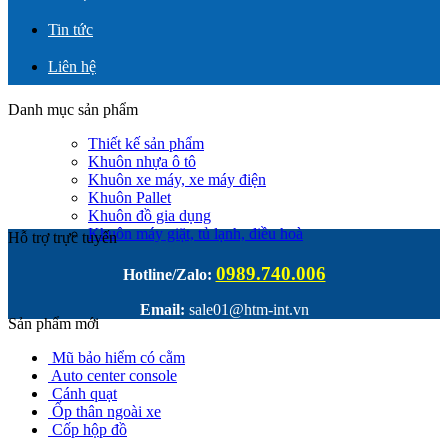
Tin tức
Liên hệ
Danh mục sản phẩm
Thiết kế sản phẩm
Khuôn nhựa ô tô
Khuôn xe máy, xe máy điện
Khuôn Pallet
Khuôn đồ gia dụng
Khuôn máy giặt, tủ lạnh, điều hoà
Hỗ trợ trực tuyến
0989.740.006
Hotline/Zalo:
Email:
sale01@htm-int.vn
Sản phẩm mới
Mũ bảo hiểm có cằm
Auto center console
Cánh quạt
Ốp thân ngoài xe
Cốp hộp đồ