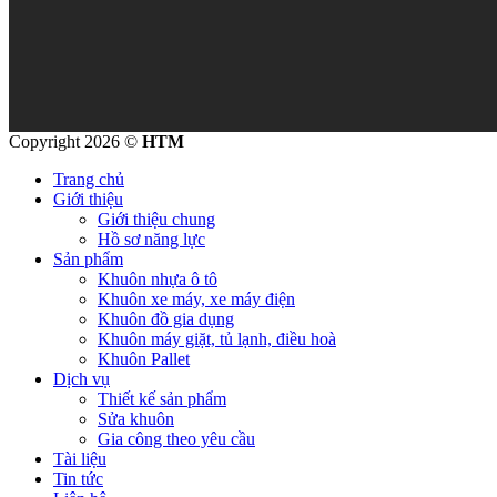
Copyright 2026 ©
HTM
Trang chủ
Giới thiệu
Giới thiệu chung
Hồ sơ năng lực
Sản phẩm
Khuôn nhựa ô tô
Khuôn xe máy, xe máy điện
Khuôn đồ gia dụng
Khuôn máy giặt, tủ lạnh, điều hoà
Khuôn Pallet
Dịch vụ
Thiết kế sản phẩm
Sửa khuôn
Gia công theo yêu cầu
Tài liệu
Tin tức