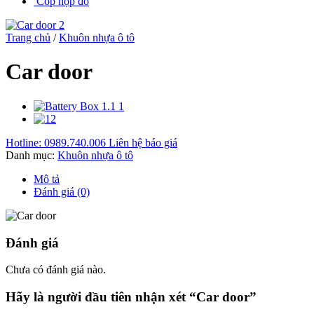
Cốp hộp đồ
Trang chủ
/
Khuôn nhựa ô tô
Car door
Hotline: 0989.740.006
Liên hệ báo giá
Danh mục:
Khuôn nhựa ô tô
Mô tả
Đánh giá (0)
Đánh giá
Chưa có đánh giá nào.
Hãy là người đầu tiên nhận xét “Car door”