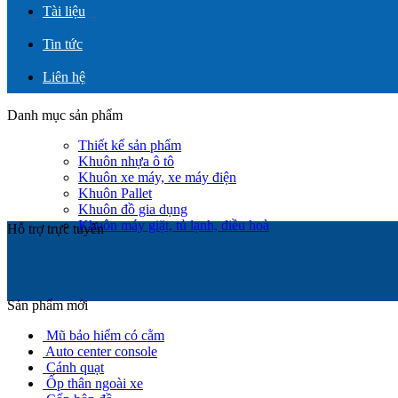
Tài liệu
Tin tức
Liên hệ
Danh mục sản phẩm
Thiết kế sản phẩm
Khuôn nhựa ô tô
Khuôn xe máy, xe máy điện
Khuôn Pallet
Khuôn đồ gia dụng
Khuôn máy giặt, tủ lạnh, điều hoà
Hỗ trợ trực tuyến
Sản phẩm mới
Mũ bảo hiểm có cằm
Auto center console
Cánh quạt
Ốp thân ngoài xe