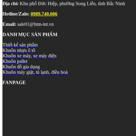
Địa chỉ:
Khu phố Đức Hiệp, phường Song Liễu, tỉnh Bắc Ninh
Hotline/Zalo:
0989.740.006
Email:
sale01@htm-int.vn
DANH MỤC SẢN PHẨM
Thiết kế sản phẩm
Khuôn nhựa ô tô
Khuôn xe máy, xe máy điện
Khuôn pallet
Khuôn đồ gia dụng
Khuôn máy giặt, tủ lạnh, điều hoà
FANPAGE