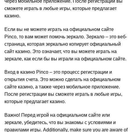
через мобильное приложение. После регистрации вы
сможете играть в любые игры, которые предлагает
казино.
Если вы не можете играть на официальном сайте
Pinco, то вам может помочь зеркало. Зеркало – это веб-
страница, которая зеркально копирует официальный
сайт казино. Это означает, что вы можете играть на
зеркале, как если бы вы играли на официальном сайте.
Вход в казино Pinco – это процесс регистрации и
открытия счета. Это можно сделать на официальном
сайте казино, а также через мобильное приложение.
После регистрации вы сможете играть в любые игры,
которые предлагает казино.
Важно! Перед игрой на официальном сайте или
зеркале, убедитесь, что вы знакомы с условиями и
правилами игры. Additionally, make sure you are aware of