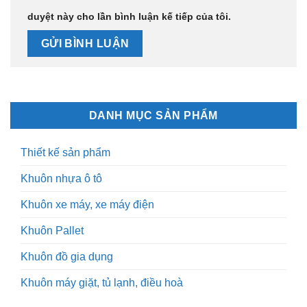
duyệt này cho lần bình luận kế tiếp của tôi.
DANH MỤC SẢN PHẨM
Thiết kế sản phẩm
Khuôn nhựa ô tô
Khuôn xe máy, xe máy điện
Khuôn Pallet
Khuôn đồ gia dụng
Khuôn máy giặt, tủ lạnh, điều hoà