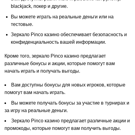
blackjack, покер и другие.
Вы можете играть на реальные деньги или на
тестовые.
Зеркало Pinco казино обеспечивает безопасность и
конфиденциальность вашей информации.
Кроме того, зеркало Pinco казино предлагает
различные бонусы и акции, которые помогут вам
начать играть и получать выгоды.
Вам доступны бонусы для новых игроков, которые
помогут вам начать играть.
Вы можете получать бонусы за участие в турнирах и
за игру на реальные деньги.
Зеркало Pinco казино предлагает различные акции и
промокоды, которые помогут вам получить выгоды.