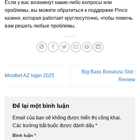
Если у вас возникнут какие-либо вопросы или
проблемы, вы можете обратиться к поддержке Pinco
казино, которая работает круглосуточно, чтобы помочь
вам решить любые проблемы.
Big Bass Bonanza Slot :
Mostbet AZ login 2025
Review
Để lại một bình luận
Email của bạn sẽ không được hiển thị công khai.
Các trường bắt buộc được đánh dấu
*
Bình luận
*