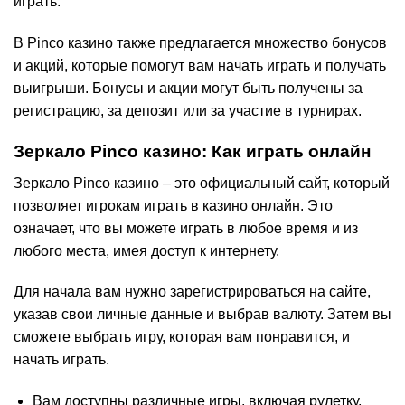
играть.
В Pinco казино также предлагается множество бонусов
и акций, которые помогут вам начать играть и получать
выигрыши. Бонусы и акции могут быть получены за
регистрацию, за депозит или за участие в турнирах.
Зеркало Pinco казино: Как играть онлайн
Зеркало Pinco казино – это официальный сайт, который
позволяет игрокам играть в казино онлайн. Это
означает, что вы можете играть в любое время и из
любого места, имея доступ к интернету.
Для начала вам нужно зарегистрироваться на сайте,
указав свои личные данные и выбрав валюту. Затем вы
сможете выбрать игру, которая вам понравится, и
начать играть.
Вам доступны различные игры, включая рулетку,