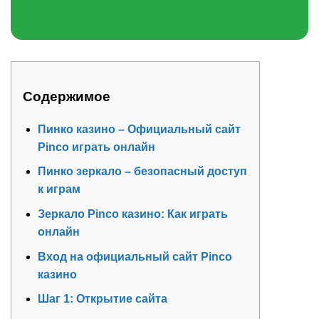
Содержимое
Пинко казино – Официальный сайт
Pinco играть онлайн
Пинко зеркало – безопасный доступ
к играм
Зеркало Pinco казино: Как играть
онлайн
Вход на официальный сайт Pinco
казино
Шаг 1: Открытие сайта