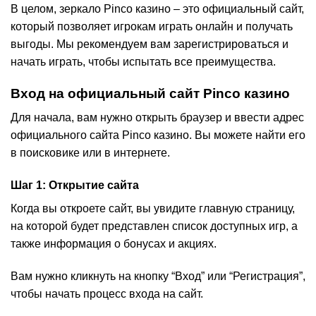
В целом, зеркало Pinco казино – это официальный сайт,
который позволяет игрокам играть онлайн и получать
выгоды. Мы рекомендуем вам зарегистрироваться и
начать играть, чтобы испытать все преимущества.
Вход на официальный сайт Pinco казино
Для начала, вам нужно открыть браузер и ввести адрес
официального сайта Pinco казино. Вы можете найти его
в поисковике или в интернете.
Шаг 1: Открытие сайта
Когда вы откроете сайт, вы увидите главную страницу,
на которой будет представлен список доступных игр, а
также информация о бонусах и акциях.
Вам нужно кликнуть на кнопку “Вход” или “Регистрация”,
чтобы начать процесс входа на сайт.