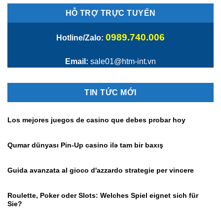
HỖ TRỢ TRỰC TUYẾN
0989.740.006
Hotline/Zalo:
Email:
sale01@htm-int.vn
TIN TỨC MỚI
Los mejores juegos de casino que debes probar hoy
Qumar dünyası Pin-Up casino ilə tam bir baxış
Guida avanzata al gioco d'azzardo strategie per vincere
Roulette, Poker oder Slots: Welches Spiel eignet sich für
Sie?