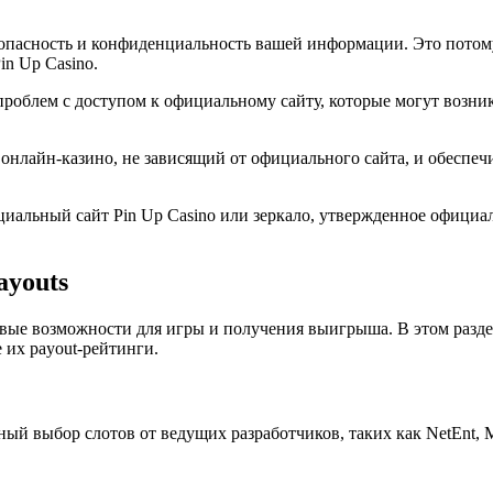
зопасность и конфиденциальность вашей информации. Это потом
in Up Casino.
проблем с доступом к официальному сайту, которые могут возник
в онлайн-казино, не зависящий от официального сайта, и обеспе
циальный сайт Pin Up Casino или зеркало, утвержденное офици
ayouts
новые возможности для игры и получения выигрыша. В этом разд
 их payout-рейтинги.
мный выбор слотов от ведущих разработчиков, таких как NetEnt, 