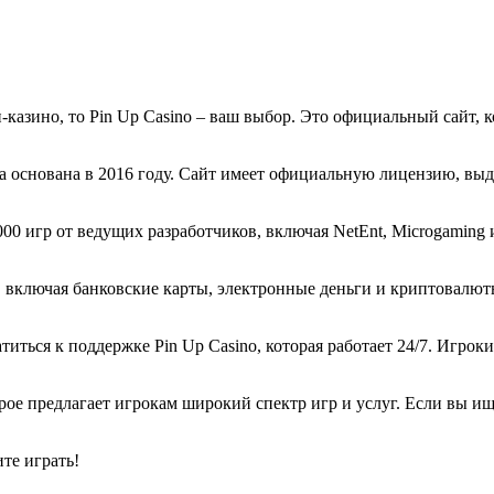
казино, то Pin Up Casino – ваш выбор. Это официальный сайт, 
ла основана в 2016 году. Сайт имеет официальную лицензию, вы
00 игр от ведущих разработчиков, включая NetEnt, Microgaming и
.
а, включая банковские карты, электронные деньги и криптовалют
иться к поддержке Pin Up Casino, которая работает 24/7. Игрок
орое предлагает игрокам широкий спектр игр и услуг. Если вы ищ
те играть!