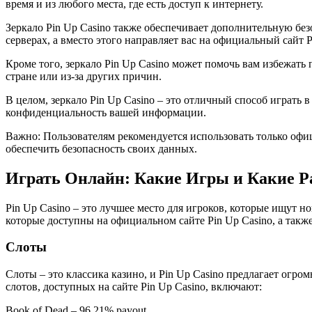
время и из любого места, где есть доступ к интернету.
Зеркало Pin Up Casino также обеспечивает дополнительную бе
серверах, а вместо этого направляет вас на официальный сайт P
Кроме того, зеркало Pin Up Casino может помочь вам избежать 
стране или из-за других причин.
В целом, зеркало Pin Up Casino – это отличный способ играть 
конфиденциальность вашей информации.
Важно: Пользователям рекомендуется использовать только офи
обеспечить безопасность своих данных.
Играть Онлайн: Какие Игры и Какие P
Pin Up Casino – это лучшее место для игроков, которые ищут 
которые доступны на официальном сайте Pin Up Casino, а также
Слоты
Слоты – это классика казино, и Pin Up Casino предлагает огро
слотов, доступных на сайте Pin Up Casino, включают:
Book of Dead – 96,21% payout