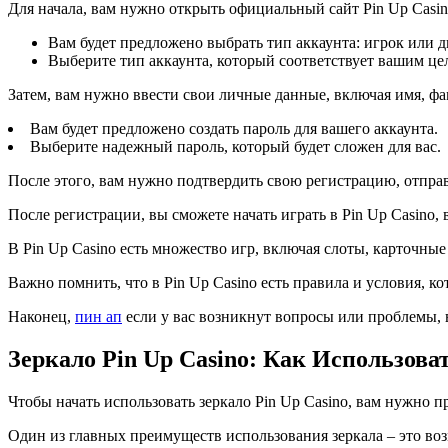
Для начала, вам нужно открыть официальный сайт Pin Up Casin
Вам будет предложено выбрать тип аккаунта: игрок или д
Выберите тип аккаунта, который соответствует вашим це
Затем, вам нужно ввести свои личные данные, включая имя, ф
Вам будет предложено создать пароль для вашего аккаунта.
Выберите надежный пароль, который будет сложен для вас.
После этого, вам нужно подтвердить свою регистрацию, отпра
После регистрации, вы сможете начать играть в Pin Up Casino, 
В Pin Up Casino есть множество игр, включая слоты, карточные 
Важно помнить, что в Pin Up Casino есть правила и условия, к
Наконец,
пин ап
если у вас возникнут вопросы или проблемы, в
Зеркало Pin Up Casino: Как Использова
Чтобы начать использовать зеркало Pin Up Casino, вам нужно пр
Один из главных преимуществ использования зеркала – это воз