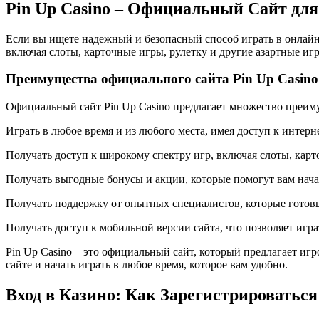
Pin Up Casino – Официальный Сайт дл
Если вы ищете надежный и безопасный способ играть в онлайн-
включая слоты, карточные игры, рулетку и другие азартные иг
Преимущества официального сайта Pin Up Casino
Официальный сайт Pin Up Casino предлагает множество преимущ
Играть в любое время и из любого места, имея доступ к интерн
Получать доступ к широкому спектру игр, включая слоты, карт
Получать выгодные бонусы и акции, которые помогут вам нача
Получать поддержку от опытных специалистов, которые готов
Получать доступ к мобильной версии сайта, что позволяет игр
Pin Up Casino – это официальный сайт, который предлагает иг
сайте и начать играть в любое время, которое вам удобно.
Вход в Казино: Как Зарегистрироваться