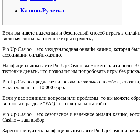
Казино-Рулетка
Если вы ищете надежный и безопасный способ играть в онлайн-
включая слоты, карточные игры и рулетку.
Pin Up Casino – это международная онлайн-казино, которая бы
ассоциации онлайн-казино.
На официальном сайте Pin Up Casino вы можете найти более 3 0
тестовые деньги, что позволяет им попробовать игры без риска
Pin Up Casino предлагает игрокам несколько способов депозит
максимальный – 10 000 евро.
Если у вас возникли вопросы или проблемы, то вы можете обрат
вопросы в разделе “FAQ” на официальном сайте.
Pin Up Casino – это безопасное и надежное онлайн-казино, кот
Casino – ваш выбор.
Зарегистрируйтесь на официальном сайте Pin Up Casino и начни