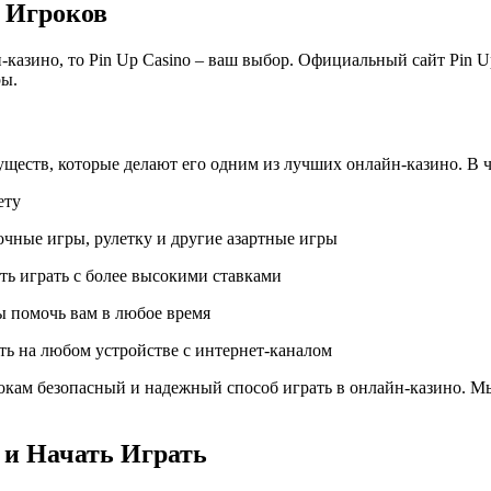
я Игроков
казино, то Pin Up Casino – ваш выбор. Официальный сайт Pin U
ры.
еств, которые делают его одним из лучших онлайн-казино. В ча
ету
очные игры, рулетку и другие азартные игры
ть играть с более высокими ставками
ы помочь вам в любое время
ать на любом устройстве с интернет-каналом
рокам безопасный и надежный способ играть в онлайн-казино. М
 и Начать Играть