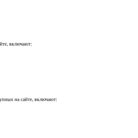
йте, включают:
упных на сайте, включают: