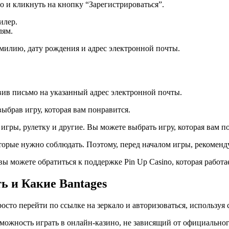
o и кликнуть на кнопку “Зарегистрироваться”.
илер.
лям.
амилию, дату рождения и адрес электронной почты.
вив письмо на указанный адрес электронной почты.
выбрав игру, которая вам понравится.
игры, рулетку и другие. Вы можете выбрать игру, которая вам по
оторые нужно соблюдать. Поэтому, перед началом игры, рекоменд
ы можете обратиться к поддержке Pin Up Casino, которая работа
ть и Какие Вantages
осто перейти по ссылке на зеркало и авторизоваться, используя 
можность играть в онлайн-казино, не зависящий от официального