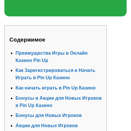
Содержимое
Преимущества Игры в Онлайн
Казино Pin Up
Как Зарегистрироваться и Начать
Играть в Pin Up Казино
Как начать играть в Pin Up Казино
Бонусы и Акции для Новых Игроков
в Pin Up Казино
Бонусы для Новых Игроков
Акции для Новых Игроков