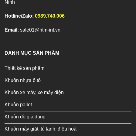
Ninh
Hotline/Zalo:
0989.740.006
Email:
sale01@htm-int.vn
DANH MỤC SẢN PHẨM
Thiết kế sản phẩm
Khuôn nhựa ô tô
Khuôn xe máy, xe máy điện
Khuôn pallet
Khuôn đồ gia dụng
Khuôn máy giặt, tủ lạnh, điều hoà