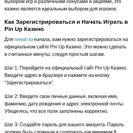
выбором игр и различными бонусами и акциями, это
казино является идеальным выбором для игроков.
Как Зарегистрироваться и Начать Играть в
Pin Up Казино
Для
пинап кз
начала, вам нужно зарегистрироваться на
официальном сайте Pin Up Казино. Это можно сделать
в считанные минуты, следуя простым шагам.
Шаг 1: Перейдите на официальный сайт Pin Up Казино.
Введите адрес в браузере и нажмите на кнопку
“Зарегистрироваться”.
Шаг 2: Введите свои личные данные, включая имя,
фамилию, дату рождения и адрес электронной почты.
Убедитесь, что все поля заполнены корректно.
Шаг 3: Создайте пароль для вашего аккаунта. Пароль
должен быть сложным и содержать как минимум 8