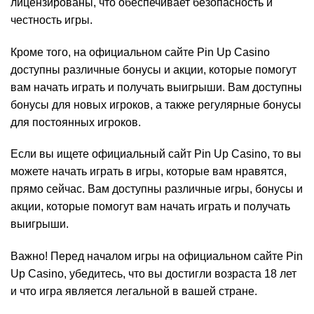
лицензированы, что обеспечивает безопасность и
честность игры.
Кроме того, на официальном сайте Pin Up Casino
доступны различные бонусы и акции, которые помогут
вам начать играть и получать выигрыши. Вам доступны
бонусы для новых игроков, а также регулярные бонусы
для постоянных игроков.
Если вы ищете официальный сайт Pin Up Casino, то вы
можете начать играть в игры, которые вам нравятся,
прямо сейчас. Вам доступны различные игры, бонусы и
акции, которые помогут вам начать играть и получать
выигрыши.
Важно! Перед началом игры на официальном сайте Pin
Up Casino, убедитесь, что вы достигли возраста 18 лет
и что игра является легальной в вашей стране.