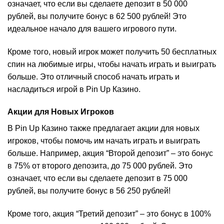
означает, что если вы сделаете депозит в 50 000
рублей, вы получите бонус в 62 500 рублей! Это
идеальное начало для вашего игрового пути.
Кроме того, новый игрок может получить 50 бесплатных
спин на любимые игры, чтобы начать играть и выиграть
больше. Это отличный способ начать играть и
насладиться игрой в Pin Up Казино.
Акции для Новых Игроков
В Pin Up Казино также предлагает акции для новых
игроков, чтобы помочь им начать играть и выиграть
больше. Например, акция “Второй депозит” – это бонус
в 75% от второго депозита, до 75 000 рублей. Это
означает, что если вы сделаете депозит в 75 000
рублей, вы получите бонус в 56 250 рублей!
Кроме того, акция “Третий депозит” – это бонус в 100%