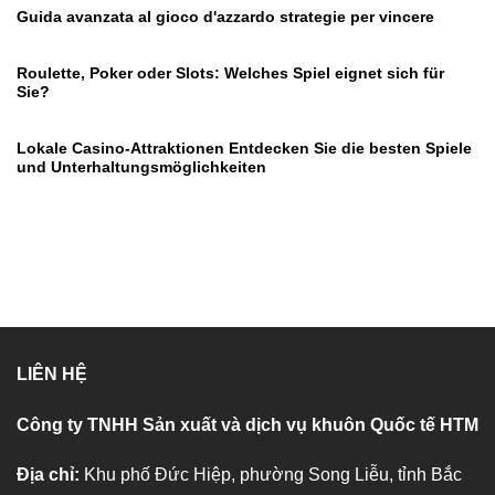
Guida avanzata al gioco d'azzardo strategie per vincere
Roulette, Poker oder Slots: Welches Spiel eignet sich für
Sie?
Lokale Casino-Attraktionen Entdecken Sie die besten Spiele
und Unterhaltungsmöglichkeiten
LIÊN HỆ
Công ty TNHH Sản xuất và dịch vụ khuôn Quốc tế HTM
Địa chỉ:
Khu phố Đức Hiệp, phường Song Liễu, tỉnh Bắc