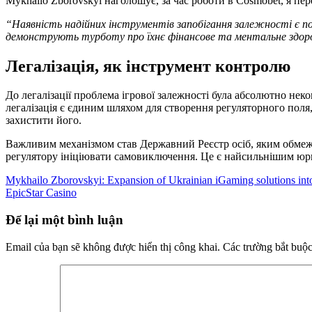
Mykhailo Zborovskyi наголошує, за час роботи в Cosmobet, я пер
“Наявність надійних інструментів запобігання залежності є п
демонструють турботу про їхнє фінансове та ментальне здоро
Легалізація, як інструмент контролю
До легалізації проблема ігрової залежності була абсолютно не
легалізація є єдиним шляхом для створення регуляторного поля
захистити його.
Важливим механізмом став Державний Реєстр осіб, яким обмежен
регулятору ініціювати самовиключення. Це є найсильнішим юр
Mykhailo Zborovskyi: Expansion of Ukrainian iGaming solutions into
EpicStar Casino
Để lại một bình luận
Email của bạn sẽ không được hiển thị công khai.
Các trường bắt buộ