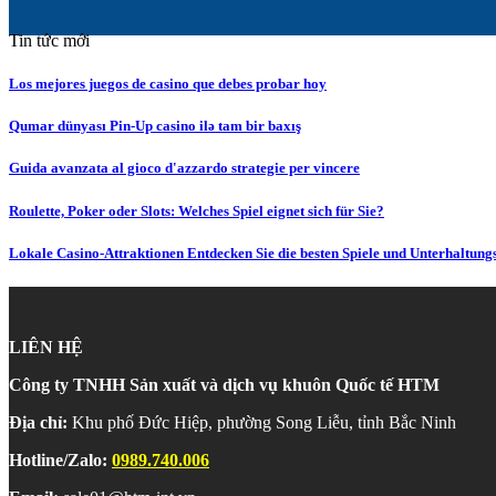
Tin tức mới
Los mejores juegos de casino que debes probar hoy
Qumar dünyası Pin-Up casino ilə tam bir baxış
Guida avanzata al gioco d'azzardo strategie per vincere
Roulette, Poker oder Slots: Welches Spiel eignet sich für Sie?
Lokale Casino-Attraktionen Entdecken Sie die besten Spiele und Unterhaltung
LIÊN HỆ
Công ty TNHH Sản xuất và dịch vụ khuôn Quốc tế HTM
Địa chỉ:
Khu phố Đức Hiệp, phường Song Liễu, tỉnh Bắc Ninh
Hotline/Zalo:
0989.740.006