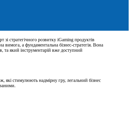
рт зі стратегічного розвитку iGaming продуктів
а вимога, а фундаментальна бізнес-стратегія. Вона
ав, та який інструментарій вже доступний
еж, які стимулюють надмірну гру, легальний бізнес
уваними.