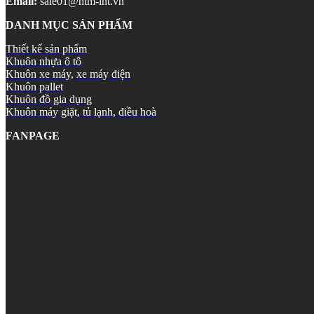
Email:
sale01@htm-int.vn
DANH MỤC SẢN PHẨM
Thiết kế sản phẩm
Khuôn nhựa ô tô
Khuôn xe máy, xe máy điện
Khuôn pallet
Khuôn đồ gia dụng
Khuôn máy giặt, tủ lạnh, điều hoà
FANPAGE