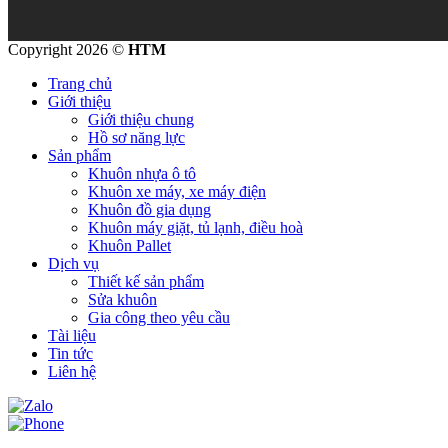
Copyright 2026 ©
HTM
Trang chủ
Giới thiệu
Giới thiệu chung
Hồ sơ năng lực
Sản phẩm
Khuôn nhựa ô tô
Khuôn xe máy, xe máy điện
Khuôn đồ gia dụng
Khuôn máy giặt, tủ lạnh, điều hoà
Khuôn Pallet
Dịch vụ
Thiết kế sản phẩm
Sửa khuôn
Gia công theo yêu cầu
Tài liệu
Tin tức
Liên hệ