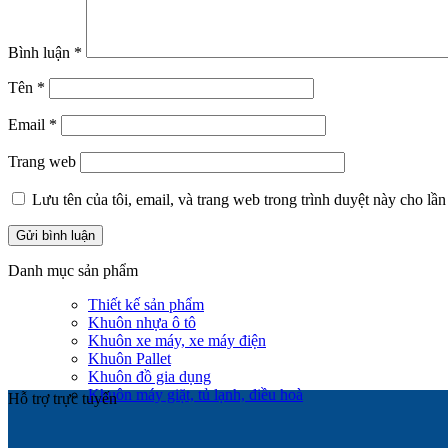
Bình luận
*
Tên
*
Email
*
Trang web
Lưu tên của tôi, email, và trang web trong trình duyệt này cho lần 
Danh mục sản phẩm
Thiết kế sản phẩm
Khuôn nhựa ô tô
Khuôn xe máy, xe máy điện
Khuôn Pallet
Khuôn đồ gia dụng
Khuôn máy giặt, tủ lạnh, điều hoà
Hỗ trợ trực tuyến