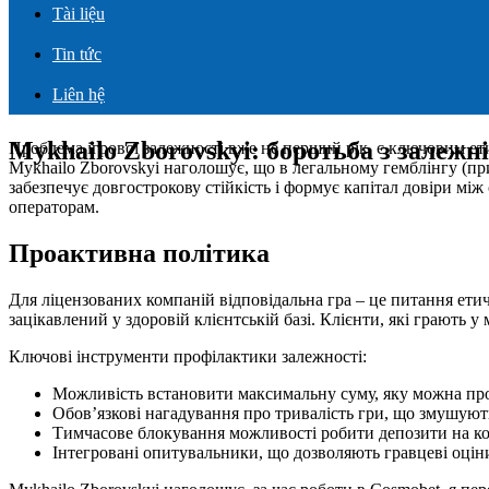
Tài liệu
Tin tức
Liên hệ
Mykhailo Zborovskyi: боротьба з залежн
Проблема ігрової залежності вже не перший рік, є ключовим ети
Mykhailo Zborovskyi наголошує, що в легальному гемблінгу (пр
забезпечує довгострокову стійкість і формує капітал довіри мі
операторам.
Проактивна політика
Для ліцензованих компаній відповідальна гра – це питання етич
зацікавлений у здоровій клієнтській базі. Клієнти, які грають
Ключові інструменти профілактики залежності:
Можливість встановити максимальну суму, яку можна про
Обов’язкові нагадування про тривалість гри, що змушують
Тимчасове блокування можливості робити депозити на кор
Інтегровані опитувальники, що дозволяють гравцеві оцін