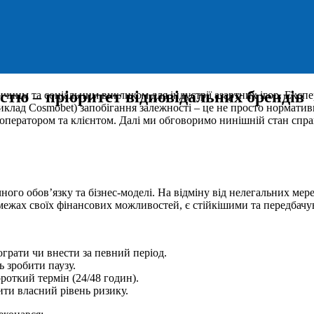
істю – пріоритет відповідальних брендів
чним та соціальним викликом для індустрії азартних ігор. Експе
иклад Cosmobet) запобігання залежності – це не просто нормативн
ж оператором та клієнтом. Далі ми обговоримо нинішній стан спр
ного обов’язку та бізнес-моделі. На відміну від нелегальних мер
 у межах своїх фінансових можливостей, є стійкішими та передбач
грати чи внести за певний період.
 зробити паузу.
откий термін (24/48 годин).
ити власний рівень ризику.