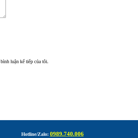
bình luận kế tiếp của tôi.
0989.740.006
Hotline/Zalo: