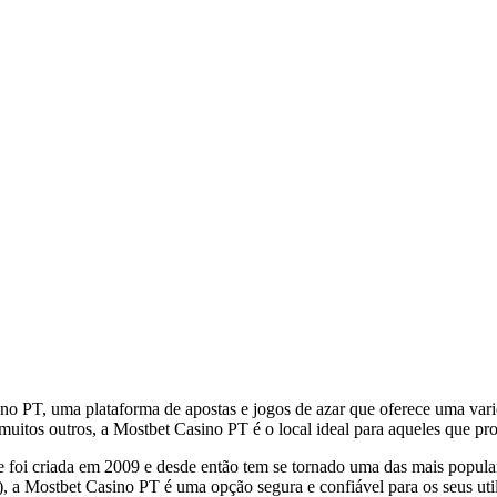
ino PT, uma plataforma de apostas e jogos de azar que oferece uma var
 e muitos outros, a Mostbet Casino PT é o local ideal para aqueles que 
e foi criada em 2009 e desde então tem se tornado uma das mais popul
 a Mostbet Casino PT é uma opção segura e confiável para os seus util