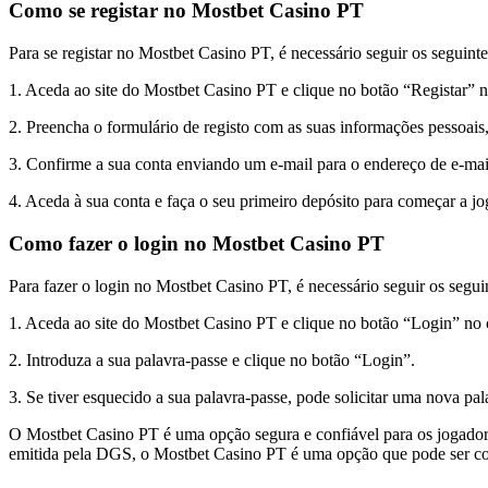
Como se registar no Mostbet Casino PT
Para se registar no Mostbet Casino PT, é necessário seguir os seguinte
1. Aceda ao site do Mostbet Casino PT e clique no botão “Registar” no
2. Preencha o formulário de registo com as suas informações pessoais
3. Confirme a sua conta enviando um e-mail para o endereço de e-mai
4. Aceda à sua conta e faça o seu primeiro depósito para começar a jo
Como fazer o login no Mostbet Casino PT
Para fazer o login no Mostbet Casino PT, é necessário seguir os segui
1. Aceda ao site do Mostbet Casino PT e clique no botão “Login” no c
2. Introduza a sua palavra-passe e clique no botão “Login”.
3. Se tiver esquecido a sua palavra-passe, pode solicitar uma nova pa
O Mostbet Casino PT é uma opção segura e confiável para os jogado
emitida pela DGS, o Mostbet Casino PT é uma opção que pode ser co