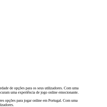
iedade de opções para os seus utilizadores. Com uma
procuram uma experiência de jogo online emocionante.
ares opções para jogar online em Portugal. Com uma
izadores.