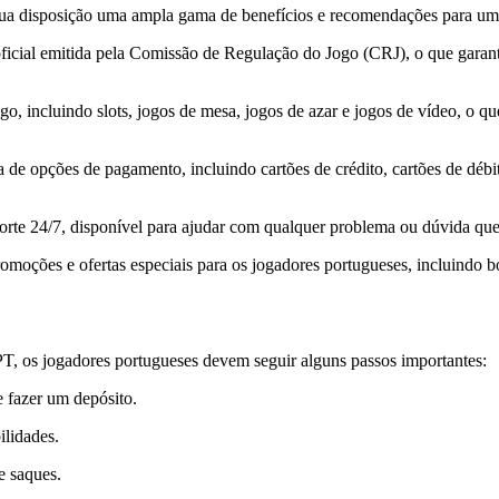
a disposição uma ampla gama de benefícios e recomendações para uma 
ficial emitida pela Comissão de Regulação do Jogo (CRJ), o que garante
 incluindo slots, jogos de mesa, jogos de azar e jogos de vídeo, o que
 opções de pagamento, incluindo cartões de crédito, cartões de débito
te 24/7, disponível para ajudar com qualquer problema ou dúvida que 
ções e ofertas especiais para os jogadores portugueses, incluindo bó
T, os jogadores portugueses devem seguir alguns passos importantes:
e fazer um depósito.
ilidades.
e saques.