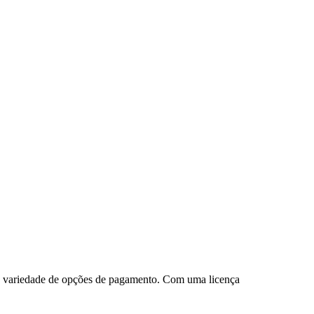
a variedade de opções de pagamento. Com uma licença