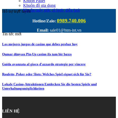
Khuôn Pallet
Khuôn đồ gia dụng
Khuôn máy giặt, tủ lạnh, điều hoà
Hỗ trợ trực tuyến
0989.740.006
Hotline/Zalo:
Email:
sale01@htm-int.vn
Tin tức mới
Los mejores juegos de casino que debes probar hoy
Qumar dünyası Pin-Up casino ilə tam bir baxış
Guida avanzata al gioco d'azzardo strategie per vincere
Roulette, Poker oder Slots: Welches Spiel eignet sich für Sie?
Lokale Casino-Attraktionen Entdecken Sie die besten Spiele und
Unterhaltungsmöglichkeiten
LIÊN HỆ