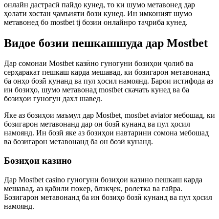
онлайн дастрасӣ пайдо кунед, то ки шумо метавонед дар
ҳолати хостан ҷамъиятӣ бозӣ кунед. Ин имконият шумо
метавонед бо mostbet tj бозии онлайнро таҷриба кунед.
Видое бозии пешкашшуда дар Mostbet
Дар сомонаи Mostbet казӣно гуногуни бозиҳои ҷолиб ва
серҳаракат пешкаш карда мешавад, ки бозигарон метавонанд
ба онҳо бозӣ кунанд ва пул ҳосил намоянд. Барои истифода аз
ин бозиҳо, шумо метавонад mostbet скачать кунед ва ба
бозиҳои гуногун дахл шавед.
Яке аз бозиҳои маъмул дар Mostbet, mostbet aviator мебошад, ки
бозигарон метавонанд дар он бозӣ кунанд ва пул ҳосил
намоянд. Ин бозӣ яке аз бозиҳои навтарини сомона мебошад
ва бозигарон метавонанд ба он бозӣ кунанд.
Бозиҳои казино
Дар Mostbet casino гуногуни бозиҳои казино пешкаш карда
мешавад, аз қабили покер, блэкҷек, ролетка ва ғайра.
Бозигарон метавонанд ба ин бозиҳо бозӣ кунанд ва пул ҳосил
намоянд.