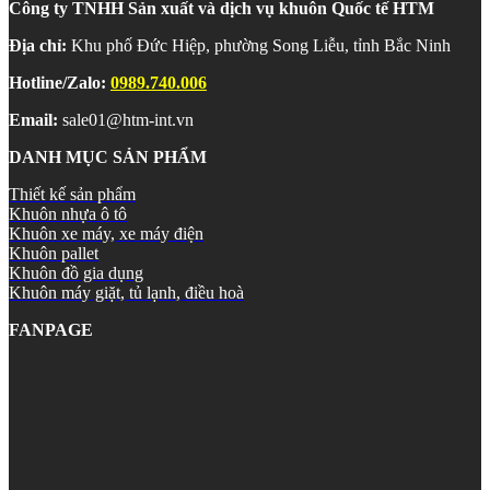
Công ty TNHH Sản xuất và dịch vụ khuôn Quốc tế HTM
Địa chỉ:
Khu phố Đức Hiệp, phường Song Liễu, tỉnh Bắc Ninh
Hotline/Zalo:
0989.740.006
Email:
sale01@htm-int.vn
DANH MỤC SẢN PHẨM
Thiết kế sản phẩm
Khuôn nhựa ô tô
Khuôn xe máy, xe máy điện
Khuôn pallet
Khuôn đồ gia dụng
Khuôn máy giặt, tủ lạnh, điều hoà
FANPAGE