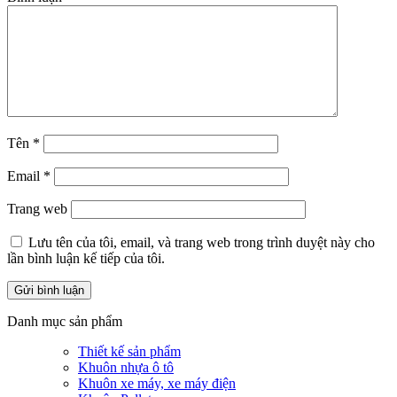
Tên
*
Email
*
Trang web
Lưu tên của tôi, email, và trang web trong trình duyệt này cho
lần bình luận kế tiếp của tôi.
Danh mục sản phẩm
Thiết kế sản phẩm
Khuôn nhựa ô tô
Khuôn xe máy, xe máy điện