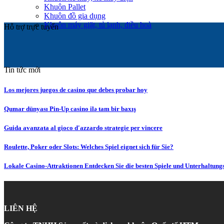
Khuôn Pallet
Khuôn đồ gia dụng
Khuôn máy giặt, tủ lạnh, điều hoà
Hỗ trợ trực tuyến
Tin tức mới
Los mejores juegos de casino que debes probar hoy
Qumar dünyası Pin-Up casino ilə tam bir baxış
Guida avanzata al gioco d'azzardo strategie per vincere
Roulette, Poker oder Slots: Welches Spiel eignet sich für Sie?
Lokale Casino-Attraktionen Entdecken Sie die besten Spiele und Unterhaltung
LIÊN HỆ