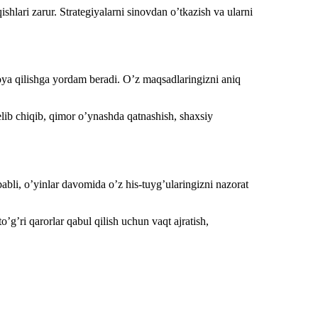
shlari zarur. Strategiyalarni sinovdan o’tkazish va ularni
oya qilishga yordam beradi. O’z maqsadlaringizni aniq
elib chiqib, qimor o’ynashda qatnashish, shaxsiy
ababli, o’yinlar davomida o’z his-tuyg’ularingizni nazorat
’g’ri qarorlar qabul qilish uchun vaqt ajratish,