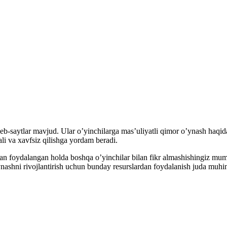
veb-saytlar mavjud. Ular o’yinchilarga mas’uliyatli qimor o’ynash haqida 
li va xavfsiz qilishga yordam beradi.
 foydalangan holda boshqa o’yinchilar bilan fikr almashishingiz mumki
ynashni rivojlantirish uchun bunday resurslardan foydalanish juda muhi