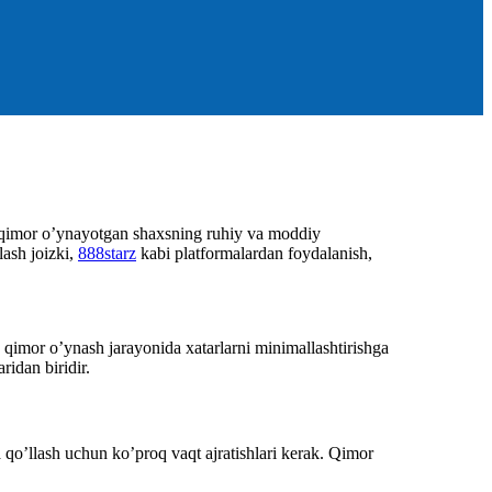
ya, qimor o’ynayotgan shaxsning ruhiy va moddiy
lash joizki,
888starz
kabi platformalardan foydalanish,
 qimor o’ynash jarayonida xatarlarni minimallashtirishga
ridan biridir.
a qo’llash uchun ko’proq vaqt ajratishlari kerak. Qimor