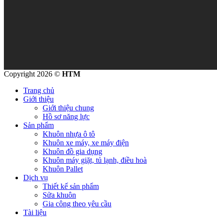
Copyright 2026 ©
HTM
Trang chủ
Giới thiệu
Giới thiệu chung
Hồ sơ năng lực
Sản phẩm
Khuôn nhựa ô tô
Khuôn xe máy, xe máy điện
Khuôn đồ gia dụng
Khuôn máy giặt, tủ lạnh, điều hoà
Khuôn Pallet
Dịch vụ
Thiết kế sản phẩm
Sửa khuôn
Gia công theo yêu cầu
Tài liệu