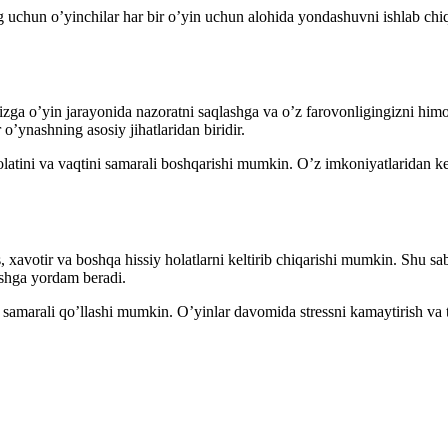
g uchun o’yinchilar har bir o’yin uchun alohida yondashuvni ishlab chiqi
zga o’yin jarayonida nazoratni saqlashga va o’z farovonligingizni him
 o’ynashning asosiy jihatlaridan biridir.
olatini va vaqtini samarali boshqarishi mumkin. O’z imkoniyatlaridan k
ess, xavotir va boshqa hissiy holatlarni keltirib chiqarishi mumkin. Shu s
ishga yordam beradi.
a samarali qo’llashi mumkin. O’yinlar davomida stressni kamaytirish va to