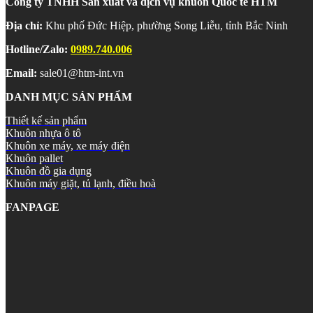
Công ty TNHH Sản xuất và dịch vụ khuôn Quốc tế HTM
Địa chỉ:
Khu phố Đức Hiệp, phường Song Liễu, tỉnh Bắc Ninh
Hotline/Zalo:
0989.740.006
Email:
sale01@htm-int.vn
DANH MỤC SẢN PHẨM
Thiết kế sản phẩm
Khuôn nhựa ô tô
Khuôn xe máy, xe máy điện
Khuôn pallet
Khuôn đồ gia dụng
Khuôn máy giặt, tủ lạnh, điều hoà
FANPAGE