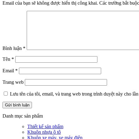
Email của bạn sẽ không được hiển thị công khai.
Các trường bắt buộ
Bình luận
*
Tên
*
Email
*
Trang web
Lưu tên của tôi, email, và trang web trong trình duyệt này cho lần 
Danh mục sản phẩm
Thiết kế sản phẩm
Khuôn nhựa ô tô
Khuôn xe máy, xe máy điện