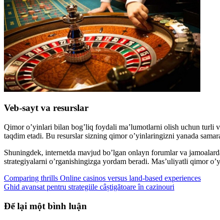
Veb-sayt va resurslar
Qimor o’yinlari bilan bog’liq foydali ma’lumotlarni olish uchun turli 
taqdim etadi. Bu resurslar sizning qimor o’yinlaringizni yanada samara
Shuningdek, internetda mavjud bo’lgan onlayn forumlar va jamoalardan
strategiyalarni o’rganishingizga yordam beradi. Mas’uliyatli qimor o’
Comparing thrills Online casinos versus land-based experiences
Ghid avansat pentru strategiile câștigătoare în cazinouri
Để lại một bình luận