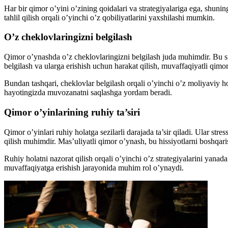
Har bir qimor o’yini o’zining qoidalari va strategiyalariga ega, shunin
tahlil qilish orqali o’yinchi o’z qobiliyatlarini yaxshilashi mumkin.
O’z cheklovlaringizni belgilash
Qimor o’ynashda o’z cheklovlaringizni belgilash juda muhimdir. Bu si
belgilash va ularga erishish uchun harakat qilish, muvaffaqiyatli qimor
Bundan tashqari, cheklovlar belgilash orqali o’yinchi o’z moliyaviy h
hayotingizda muvozanatni saqlashga yordam beradi.
Qimor o’yinlarining ruhiy ta’siri
Qimor o’yinlari ruhiy holatga sezilarli darajada ta’sir qiladi. Ular str
qilish muhimdir. Mas’uliyatli qimor o’ynash, bu hissiyotlarni boshqar
Ruhiy holatni nazorat qilish orqali o’yinchi o’z strategiyalarini yanad
muvaffaqiyatga erishish jarayonida muhim rol o’ynaydi.