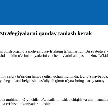
 strategiyalarni qanday tanlash kerak
ash kerak
rni bilish orqali o’z moliyaviy xavfsizligini ta’minlashdir. Bu strategi
hdan oldin o’z imkoniyatlarini va cheklovlarini aniqlashi lozim. Ta’kid
ning salbiy ta’siridan himoya qilish uchun muhimdir. Bu, o’z navbatida,
y chegaralarni belgilash mas’uliyatli qimor o’ynashning asosiy tamoyilla
juda muhimdir. O’yinchilar o’z usullarini ishlab chiqish va ularni amald
atga erishish imkoniyatlarini oshiradi.