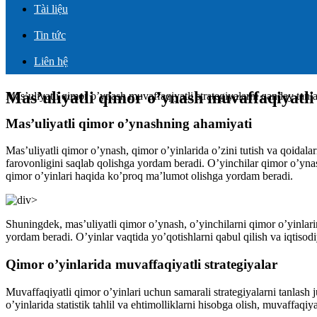
Tài liệu
Tin tức
Liên hệ
Mas’uliyatli qimor o’ynash muvaffaqiyatli
Mas’uliyatli qimor o’ynash muvaffaqiyatli strategiyalarni qanday tanl
Mas’uliyatli qimor o’ynashning ahamiyati
Mas’uliyatli qimor o’ynash, qimor o’yinlarida o’zini tutish va qoidala
farovonligini saqlab qolishga yordam beradi. O’yinchilar qimor o’ynas
qimor o’yinlari haqida ko’proq ma’lumot olishga yordam beradi.
Shuningdek, mas’uliyatli qimor o’ynash, o’yinchilarni qimor o’yinlari
yordam beradi. O’yinlar vaqtida yo’qotishlarni qabul qilish va iqtisodi
Qimor o’yinlarida muvaffaqiyatli strategiyalar
Muvaffaqiyatli qimor o’yinlari uchun samarali strategiyalarni tanlash 
o’yinlarida statistik tahlil va ehtimolliklarni hisobga olish, muvaffaqiy