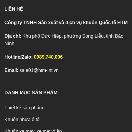
LIÊN HỆ
Công ty TNHH Sản xuất và dịch vụ khuôn Quốc tế HTM
Địa chỉ:
Khu phố Đức Hiệp, phường Song Liễu, tỉnh Bắc
Ninh
Hotline/Zalo:
0989.740.006
Email:
sale01@htm-int.vn
DANH MỤC SẢN PHẨM
Thiết kế sản phẩm
Khuôn nhựa ô tô
Khuôn xe máy, xe máy điện