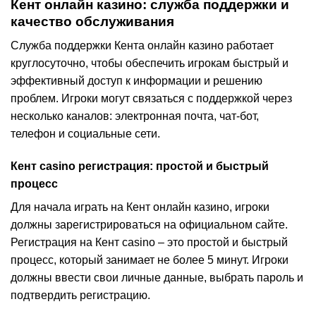
Кент онлайн казино: служба поддержки и
качество обслуживания
Служба поддержки Кента онлайн казино работает
круглосуточно, чтобы обеспечить игрокам быстрый и
эффективный доступ к информации и решению
проблем. Игроки могут связаться с поддержкой через
несколько каналов: электронная почта, чат-бот,
телефон и социальные сети.
Кент casino регистрация: простой и быстрый
процесс
Для начала играть на Кент онлайн казино, игроки
должны зарегистрироваться на официальном сайте.
Регистрация на Кент casino – это простой и быстрый
процесс, который занимает не более 5 минут. Игроки
должны ввести свои личные данные, выбрать пароль и
подтвердить регистрацию.