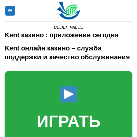
Skip
to
content
BELIEF VALUE
Kent казино : приложение сегодня
Kent онлайн казино – служба
поддержки и качество обслуживания
ИГРАТЬ