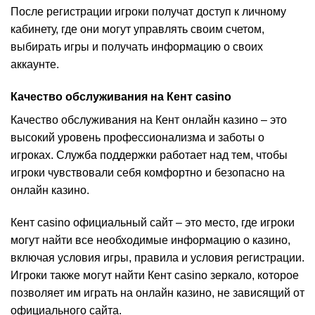
После регистрации игроки получат доступ к личному
кабинету, где они могут управлять своим счетом,
выбирать игры и получать информацию о своих
аккаунте.
Качество обслуживания на Кент casino
Качество обслуживания на Кент онлайн казино – это
высокий уровень профессионализма и заботы о
игроках. Служба поддержки работает над тем, чтобы
игроки чувствовали себя комфортно и безопасно на
онлайн казино.
Кент casino официальный сайт – это место, где игроки
могут найти все необходимые информацию о казино,
включая условия игры, правила и условия регистрации.
Игроки также могут найти Кент casino зеркало, которое
позволяет им играть на онлайн казино, не зависящий от
официального сайта.