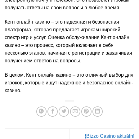
получать ответы на свои вопросы в любое время.
Кент онлайн казино – это надежная и безопасная
платформа, которая предлагает игрокам широкий
спектр игр и услуг. Оценка обслуживания Кент онлайн
казино – это процесс, который включает в себя
несколько этапов, начиная с регистрации и заканчивая
получением ответов на вопросы.
В целом, Кент онлайн казино – это отличный выбор для
игроков, которые ищут надежное и безопасное онлайн-
казино.
{Bizzo Casino aktuální