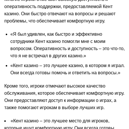
оперативность поддержки, предоставляемой Кент
казино. Они быстро отвечают на вопросы и решают
проблемы, что обеспечивает комфортную игру.
«Я был удивлен, как быстро и эффективно
сотрудники Кент казино помогли мне с моим
вопросом. Оперативность и доступность – это что-то,
что я не встречал в других казино.»
«Кент казино – это лучшее казино, в котором я играл.
Они всегда готовы помочь и ответить на вопросы.»
Кроме того, игроки отмечают высокое качество
обслуживания, которое обеспечивает комфортную игру.
Они предоставляют доступ к информации о играх, а
также помогают игрокам в выборе лучших игр.
«Кент казино – это лучшее место для игроков,
которые ищут комфортную игру. Они всегда готовы