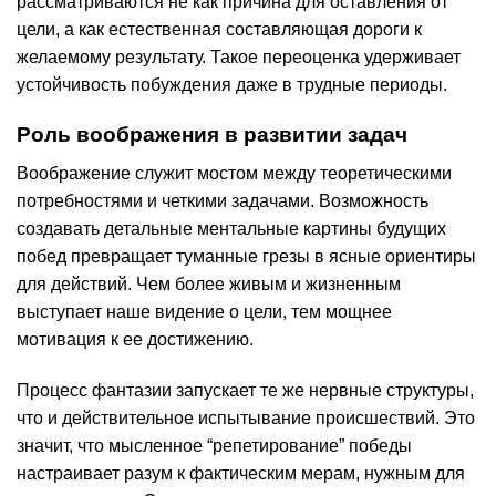
рассматриваются не как причина для оставления от
цели, а как естественная составляющая дороги к
желаемому результату. Такое переоценка удерживает
устойчивость побуждения даже в трудные периоды.
Роль воображения в развитии задач
Воображение служит мостом между теоретическими
потребностями и четкими задачами. Возможность
создавать детальные ментальные картины будущих
побед превращает туманные грезы в ясные ориентиры
для действий. Чем более живым и жизненным
выступает наше видение о цели, тем мощнее
мотивация к ее достижению.
Процесс фантазии запускает те же нервные структуры,
что и действительное испытывание происшествий. Это
значит, что мысленное “репетирование” победы
настраивает разум к фактическим мерам, нужным для