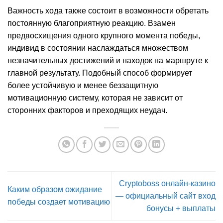
Важность хода также состоит в возможности обретать
постоянную благоприятную реакцию. Взамен
предвосхищения одного крупного момента победы,
индивид в состоянии наслаждаться множеством
незначительных достижений и находок на маршруте к
главной результату. Подобный способ формирует
более устойчивую и менее беззащитную
мотивационную систему, которая не зависит от
сторонних факторов и преходящих неудач.
Cryptoboss онлайн-казино
Каким образом ожидание
— официальный сайт вход
победы создает мотивацию
бонусы + выплаты