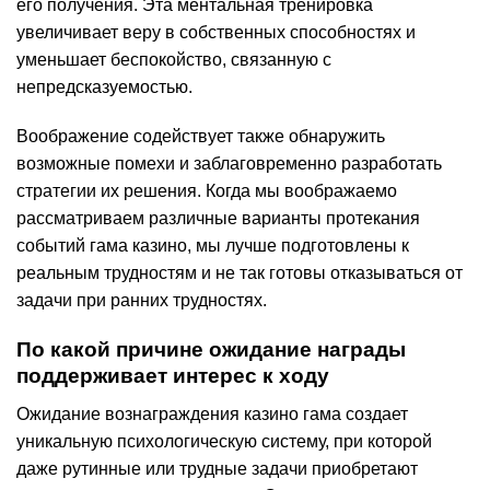
его получения. Эта ментальная тренировка
увеличивает веру в собственных способностях и
уменьшает беспокойство, связанную с
непредсказуемостью.
Воображение содействует также обнаружить
возможные помехи и заблаговременно разработать
стратегии их решения. Когда мы воображаемо
рассматриваем различные варианты протекания
событий гама казино, мы лучше подготовлены к
реальным трудностям и не так готовы отказываться от
задачи при ранних трудностях.
По какой причине ожидание награды
поддерживает интерес к ходу
Ожидание вознаграждения казино гама создает
уникальную психологическую систему, при которой
даже рутинные или трудные задачи приобретают