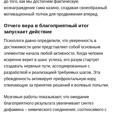
до того, как мы достигнем фактическую
вознаграждение гама казино, создавая своеобразный
мотивационный толчок для продвижения вперед.
Отчего вера в благоприятный итог
запускает действие
Психологи давно определили, что уверенность в
достижимости цели представляет собой основным
элементом начала любой активности. Когда человек
искренне верит в шанс успеха, его разум стартует
создавать нервные пути, ассоциированные с
разработкой и реализацией требуемых шагов. Эта
убежденность активирует префронтальную кору,
отвечающую за принятие решений и волевые попытки.
Мозговые работы показывают, что ожидание
благоприятного результата увеличивает синтез
дофамина – химического соединения, соотносимого с