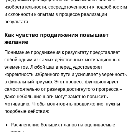
изобретательности, сосредоточенности к подробностям
и склонности к опытам в процессе реализации
результата.
Как чувство продвижения повышает
желание
Понимание продвижения к результату представляет
собой одним из самых действенных мотивационных
элементов. Любой шаг вперед удостоверяет
корректность избранного пути и усиливает уверенность
в финальный триумф. Этот процесс функционирует
самостоятельно от размера достигнутого прогресса –
даже небольшие шаги могут заметно повысить
мотивацию. Чтобы мониторить продвижение, нужны
подобные действия:
Расчленение больших планов на оцениваемые