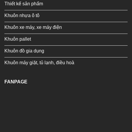
Thiết kế sản phẩm
Khuôn nhựa ô tô
Khuôn xe máy, xe máy điện
Khuôn pallet
Khuôn đồ gia dụng
Khuôn máy giặt, tủ lạnh, điều hoà
FANPAGE