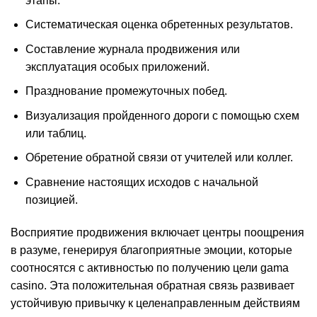
этапы.
Систематическая оценка обретенных результатов.
Составление журнала продвижения или
эксплуатация особых приложений.
Празднование промежуточных побед.
Визуализация пройденного дороги с помощью схем
или таблиц.
Обретение обратной связи от учителей или коллег.
Сравнение настоящих исходов с начальной
позицией.
Восприятие продвижения включает центры поощрения
в разуме, генерируя благоприятные эмоции, которые
соотносятся с активностью по получению цели gama
casino. Эта положительная обратная связь развивает
устойчивую привычку к целенаправленным действиям