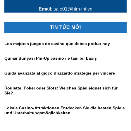
Email:
sale01@htm-int.vn
TIN TỨC MỚI
Los mejores juegos de casino que debes probar hoy
Qumar dünyası Pin-Up casino ilə tam bir baxış
Guida avanzata al gioco d'azzardo strategie per vincere
Roulette, Poker oder Slots: Welches Spiel eignet sich für
Sie?
Lokale Casino-Attraktionen Entdecken Sie die besten Spiele
und Unterhaltungsmöglichkeiten