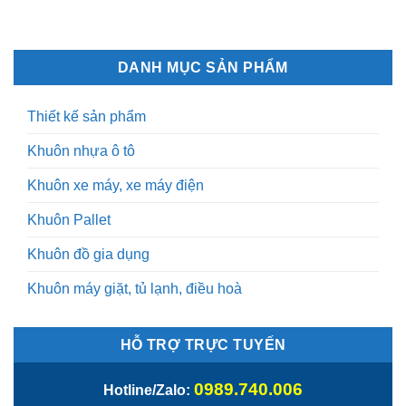
DANH MỤC SẢN PHẨM
Thiết kế sản phẩm
Khuôn nhựa ô tô
Khuôn xe máy, xe máy điện
Khuôn Pallet
Khuôn đồ gia dụng
Khuôn máy giặt, tủ lạnh, điều hoà
HỖ TRỢ TRỰC TUYẾN
0989.740.006
Hotline/Zalo: