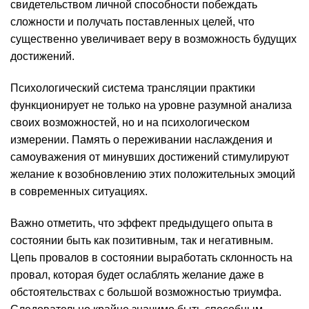
свидетельством личной способности побеждать
сложности и получать поставленных целей, что
существенно увеличивает веру в возможность будущих
достижений.
Психологический система трансляции практики
функционирует не только на уровне разумной анализа
своих возможностей, но и на психологическом
измерении. Память о переживании наслаждения и
самоуважения от минувших достижений стимулируют
желание к возобновлению этих положительных эмоций
в современных ситуациях.
Важно отметить, что эффект предыдущего опыта в
состоянии быть как позитивным, так и негативным.
Цепь провалов в состоянии выработать склонность на
провал, которая будет ослаблять желание даже в
обстоятельствах с большой возможностью триумфа.