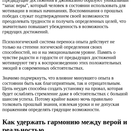
Предыдущие достижения в джойказино образуют уникальный
“запас веры”, который человек в состоянии использовать для
мотивации в новых начинаниях. Воспоминания о прошлых
победах служат подтверждением своей возможности
преодолевать трудности и получать определенных целей, что
значительно повышает убежденность в возможность
грядущих достижений.
Психологический система переноса опыта действует не
только на степени логической определения своих
способностей, но и на эмоциональном уровне. Память о
чувстве радости и гордости от предыдущих достижений
мотивируют тягу к воспроизведению этих положительных
эмоций в современных обстоятельствах.
Значимо подчеркнуть, что влияние минувшего опыта в
состоянии быть как благоприятным, так и отрицательным.
Цепь неудач способна создать установку на провал, которая
будет ослаблять стремление даже в обстоятельствах с большой
шансом успеха. Потому крайне важно мочь правильно
толковать прошлый знания, извлекая уроки и не допуская
поражениям определять грядущие возможности.
Как удержать гармонию между верой и
реальностью