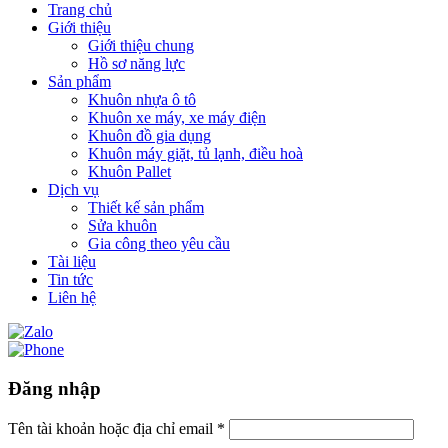
Trang chủ
Giới thiệu
Giới thiệu chung
Hồ sơ năng lực
Sản phẩm
Khuôn nhựa ô tô
Khuôn xe máy, xe máy điện
Khuôn đồ gia dụng
Khuôn máy giặt, tủ lạnh, điều hoà
Khuôn Pallet
Dịch vụ
Thiết kế sản phẩm
Sửa khuôn
Gia công theo yêu cầu
Tài liệu
Tin tức
Liên hệ
Đăng nhập
Tên tài khoản hoặc địa chỉ email
*