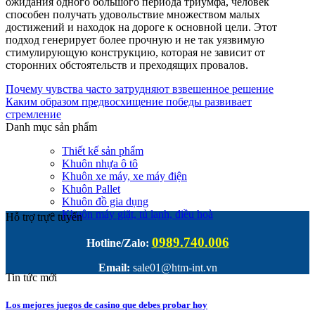
ожидания одного большого периода триумфа, человек
способен получать удовольствие множеством малых
достижений и находок на дороге к основной цели. Этот
подход генерирует более прочную и не так уязвимую
стимулирующую конструкцию, которая не зависит от
сторонних обстоятельств и преходящих провалов.
Почему чувства часто затрудняют взвешенное решение
Каким образом предвосхищение победы развивает
стремление
Danh mục sản phẩm
Thiết kế sản phẩm
Khuôn nhựa ô tô
Khuôn xe máy, xe máy điện
Khuôn Pallet
Khuôn đồ gia dụng
Khuôn máy giặt, tủ lạnh, điều hoà
Hỗ trợ trực tuyến
0989.740.006
Hotline/Zalo:
Email:
sale01@htm-int.vn
Tin tức mới
Los mejores juegos de casino que debes probar hoy