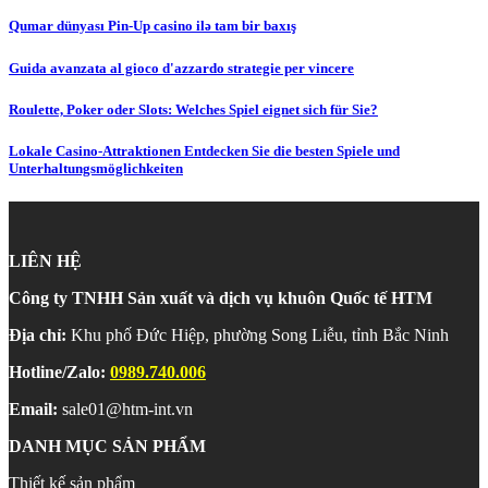
Qumar dünyası Pin-Up casino ilə tam bir baxış
Guida avanzata al gioco d'azzardo strategie per vincere
Roulette, Poker oder Slots: Welches Spiel eignet sich für Sie?
Lokale Casino-Attraktionen Entdecken Sie die besten Spiele und
Unterhaltungsmöglichkeiten
LIÊN HỆ
Công ty TNHH Sản xuất và dịch vụ khuôn Quốc tế HTM
Địa chỉ:
Khu phố Đức Hiệp, phường Song Liễu, tỉnh Bắc Ninh
Hotline/Zalo:
0989.740.006
Email:
sale01@htm-int.vn
DANH MỤC SẢN PHẨM
Thiết kế sản phẩm