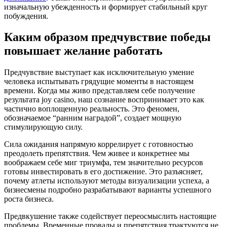
изначальную убежденность и формирует стабильный круг
побуждения.
Каким образом предчувствие победы
повышает желание работать
Предчувствие выступает как исключительную умение
человека испытывать грядущие моменты в настоящем
времени. Когда мы живо представляем себе получение
результата joy casino, наш сознание воспринимает это как
частично воплощенную реальность. Это феномен,
обозначаемое “ранним наградой”, создает мощную
стимулирующую силу.
Сила ожидания напрямую коррелирует с готовностью
преодолеть препятствия. Чем живее и конкретнее мы
воображаем себе миг триумфа, тем значительно ресурсов
готовы инвестировать в его достижение. Это разъясняет,
почему атлеты используют методы визуализации успеха, а
бизнесмены подробно разрабатывают варианты успешного
роста бизнеса.
Предвкушение также содействует переосмыслить настоящие
проблемы. Временные провалы и препятствия трактуются не