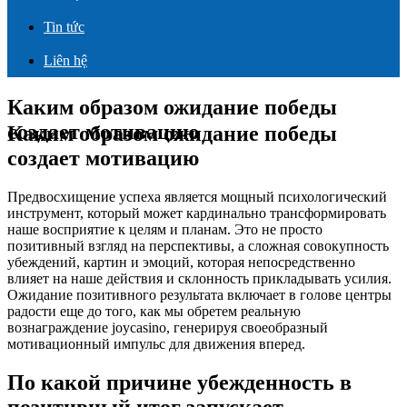
Tin tức
Liên hệ
Каким образом ожидание победы
создает мотивацию
Каким образом ожидание победы
создает мотивацию
Предвосхищение успеха является мощный психологический
инструмент, который может кардинально трансформировать
наше восприятие к целям и планам. Это не просто
позитивный взгляд на перспективы, а сложная совокупность
убеждений, картин и эмоций, которая непосредственно
влияет на наше действия и склонность прикладывать усилия.
Ожидание позитивного результата включает в голове центры
радости еще до того, как мы обретем реальную
вознаграждение joycasino, генерируя своеобразный
мотивационный импульс для движения вперед.
По какой причине убежденность в
позитивный итог запускает