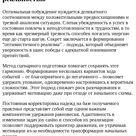
Оптимальная побуждение нуждается деликатного
соотношения между положительными предвосхищениями и
трезвой анализом ситуации. Слепая убежденность в успех в
состоянии повлечь к неподготовленности к трудностям, в то
время как чрезмерный трезвость способен погасить энергию
еще до старта шагов. Секрет заключается в формировании
“оптимистичного реализма” – подхода, который объединяет
уверенность в шанс победы с адекватной пониманием
препятствий.
Метод сценарного подготовки помогает сохранять этот
гармонию. Формирование нескольких вариантов хода
событий – от благоприятного до негативного – позволяет
удержать упование, одновременно настроившись к вероятным
сложностям. Этот подход снижает риск разочарования и
удерживает мотивацию даже при отходе от начального схемы.
Постоянная корректировка надежд на базе получаемого
практики представляет собой еще одним важным
компонентом удержания равновесия. Адаптивность в
изменении задач joy casino и способов их реализации
позволяет поддерживать ориентир движения, не утрачивая
мотивации из-за необходимости трансформации начальных