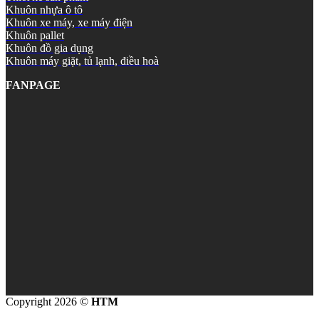
Khuôn nhựa ô tô
Khuôn xe máy, xe máy điện
Khuôn pallet
Khuôn đồ gia dụng
Khuôn máy giặt, tủ lạnh, điều hoà
FANPAGE
Copyright 2026 ©
HTM