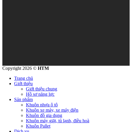
Copyright 2026 ©
HTM
Trang chủ
Giới thiệu
Giới thiệu chung
Hồ sơ năng lực
Sản phẩm
Khuôn nhựa ô tô
Khuôn xe máy, xe máy điện
Khuôn đồ gia dụng
Khuôn máy giặt, tủ lạnh, điều hoà
Khuôn Pallet
Dịch vụ