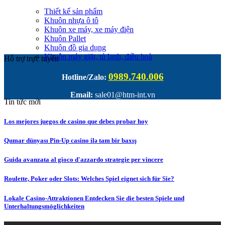
Thiết kế sản phẩm
Khuôn nhựa ô tô
Khuôn xe máy, xe máy điện
Khuôn Pallet
Khuôn đồ gia dụng
Khuôn máy giặt, tủ lạnh, điều hoà
Hỗ trợ trực tuyến
0989.740.006
Hotline/Zalo:
Email:
sale01@htm-int.vn
Tin tức mới
Los mejores juegos de casino que debes probar hoy
Qumar dünyası Pin-Up casino ilə tam bir baxış
Guida avanzata al gioco d'azzardo strategie per vincere
Roulette, Poker oder Slots: Welches Spiel eignet sich für Sie?
Lokale Casino-Attraktionen Entdecken Sie die besten Spiele und
Unterhaltungsmöglichkeiten