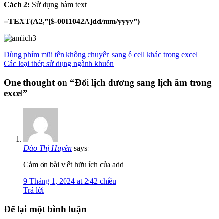
Cách 2:
Sử dụng hàm text
=TEXT(A2,”[$-0011042A]dd/mm/yyyy”)
Dùng phím mũi tên không chuyển sang ô cell khác trong excel
Các loại thép sử dụng ngành khuôn
One thought on “
Đổi lịch dương sang lịch âm trong
excel
”
Đào Thị Huyền
says:
Cảm ơn bài viết hữu ích của add
9 Tháng 1, 2024 at 2:42 chiều
Trả lời
Để lại một bình luận