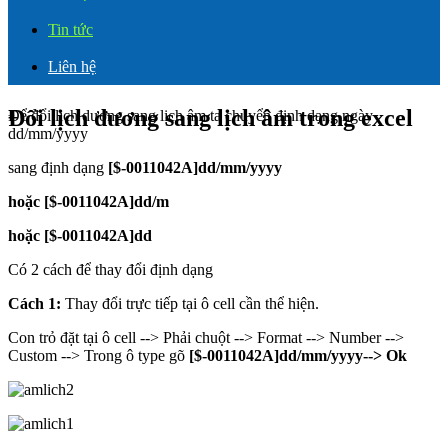
Tin tức
Liên hệ
Đổi lịch dương sang lịch âm trong excel
Để đổi lịch dương sang lịch âm ta chuyển định dạng ngày
dd/mm/yyyy
sang định dạng
[$-0011042A]dd/mm/yyyy
hoặc
[$-0011042A]dd/m
hoặc [$-0011042A]dd
Có 2 cách để thay đổi định dạng
Cách 1:
Thay đổi trực tiếp tại ô cell cần thể hiện.
Con trỏ đặt tại ô cell --> Phải chuột --> Format --> Number -->
Custom --> Trong ô type gõ
[$-0011042A]dd/mm/yyyy--> Ok