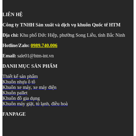
LIÊN HỆ
Công ty TNHH Sản xuất và dịch vụ khuôn Quốc tế HTM
Địa chỉ:
Khu phố Đức Hiệp, phường Song Liễu, tỉnh Bắc Ninh
Hotline/Zalo:
0989.740.006
Email:
sale01@htm-int.vn
DANH MỤC SẢN PHẨM
Thiết kế sản phẩm
Khuôn nhựa ô tô
Khuôn xe máy, xe máy điện
Khuôn pallet
Khuôn đồ gia dụng
Khuôn máy giặt, tủ lạnh, điều hoà
FANPAGE