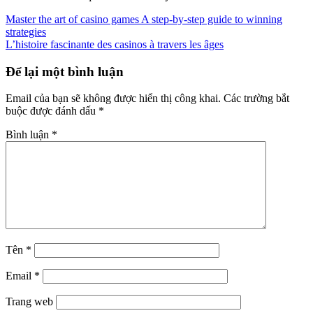
Master the art of casino games A step-by-step guide to winning
strategies
L’histoire fascinante des casinos à travers les âges
Để lại một bình luận
Email của bạn sẽ không được hiển thị công khai.
Các trường bắt
buộc được đánh dấu
*
Bình luận
*
Tên
*
Email
*
Trang web