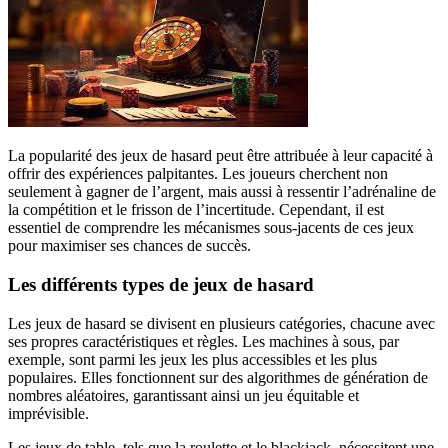
La popularité des jeux de hasard peut être attribuée à leur capacité à
offrir des expériences palpitantes. Les joueurs cherchent non
seulement à gagner de l’argent, mais aussi à ressentir l’adrénaline de
la compétition et le frisson de l’incertitude. Cependant, il est
essentiel de comprendre les mécanismes sous-jacents de ces jeux
pour maximiser ses chances de succès.
Les différents types de jeux de hasard
Les jeux de hasard se divisent en plusieurs catégories, chacune avec
ses propres caractéristiques et règles. Les machines à sous, par
exemple, sont parmi les jeux les plus accessibles et les plus
populaires. Elles fonctionnent sur des algorithmes de génération de
nombres aléatoires, garantissant ainsi un jeu équitable et
imprévisible.
Les jeux de table, tels que la roulette et le blackjack, nécessitent une