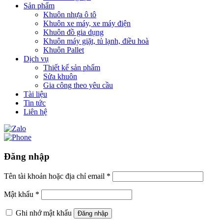
Sản phẩm
Khuôn nhựa ô tô
Khuôn xe máy, xe máy điện
Khuôn đồ gia dụng
Khuôn máy giặt, tủ lạnh, điều hoà
Khuôn Pallet
Dịch vụ
Thiết kế sản phẩm
Sửa khuôn
Gia công theo yêu cầu
Tài liệu
Tin tức
Liên hệ
Đăng nhập
Tên tài khoản hoặc địa chỉ email
*
Mật khẩu
*
Ghi nhớ mật khẩu
Đăng nhập