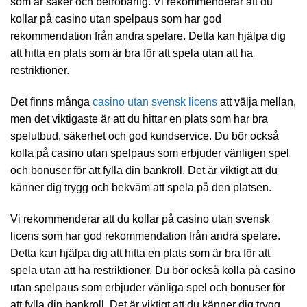
som är säker och betrobarlig. Vi rekommenderar att du
kollar på casino utan spelpaus som har god
rekommendation från andra spelare. Detta kan hjälpa dig
att hitta en plats som är bra för att spela utan att ha
restriktioner.
Det finns många
casino utan svensk licens
att välja mellan,
men det viktigaste är att du hittar en plats som har bra
spelutbud, säkerhet och god kundservice. Du bör också
kolla på casino utan spelpaus som erbjuder vänligen spel
och bonuser för att fylla din bankroll. Det är viktigt att du
känner dig trygg och bekväm att spela på den platsen.
Vi rekommenderar att du kollar på casino utan svensk
licens som har god rekommendation från andra spelare.
Detta kan hjälpa dig att hitta en plats som är bra för att
spela utan att ha restriktioner. Du bör också kolla på casino
utan spelpaus som erbjuder vänliga spel och bonuser för
att fylla din bankroll. Det är viktigt att du känner dig trygg