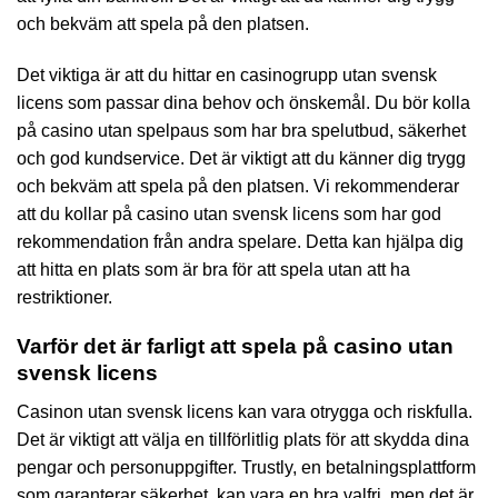
och bekväm att spela på den platsen.
Det viktiga är att du hittar en casinogrupp utan svensk
licens som passar dina behov och önskemål. Du bör kolla
på casino utan spelpaus som har bra spelutbud, säkerhet
och god kundservice. Det är viktigt att du känner dig trygg
och bekväm att spela på den platsen. Vi rekommenderar
att du kollar på casino utan svensk licens som har god
rekommendation från andra spelare. Detta kan hjälpa dig
att hitta en plats som är bra för att spela utan att ha
restriktioner.
Varför det är farligt att spela på casino utan
svensk licens
Casinon utan svensk licens kan vara otrygga och riskfulla.
Det är viktigt att välja en tillförlitlig plats för att skydda dina
pengar och personuppgifter. Trustly, en betalningsplattform
som garanterar säkerhet, kan vara en bra valfri, men det är