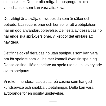
slotmaskiner. De har ofta roliga bonusprogram och
vinstchanser som kan vara attraktiva.
Det viktigt är att välja en webbsida som är säker och
betrodd. Läs recensioner och kontroller att webbplatsen
har en god användarupplevelse. De flesta av dessa casino
har engelska språkversioner, vilket gör det enklare att
navigera.
Det finns också flera casino utan spelpaus som kan vara
bra för spelare som vill ha mer kontroll över sin spelning.
Dessa casino tillåter spelare att spela utan att bli avbrytade
av en spelpaus.
Vi rekommenderar att du tittar på casino som har god
kundservice och snabba utbetalningar. Detta kan vara
avgörande för en positiv upplevelse.