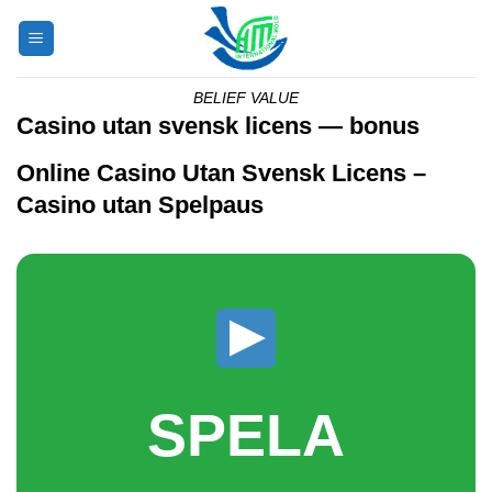
Skip
to
content
BELIEF VALUE
Casino utan svensk licens — bonus
Online Casino Utan Svensk Licens –
Casino utan Spelpaus
SPELA