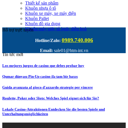
Thiết kế sản phẩm
Khuôn nhựa ô tô
Khuôn xe máy, xe máy điện
Khuôn Pallet
Khuôn đồ gia dụng
Khuôn máy giặt, tủ lạnh, điều hoà
Hỗ trợ trực tuyến
0989.740.006
Hotline/Zalo:
Email:
sale01@htm-int.vn
Tin tức mới
Los mejores juegos de casino que debes probar hoy
Qumar dünyası Pin-Up casino ilə tam bir baxış
Guida avanzata al gioco d'azzardo strategie per vincere
Roulette, Poker oder Slots: Welches Spiel eignet sich für Sie?
Lokale Casino-Attraktionen Entdecken Sie die besten Spiele und
Unterhaltungsmöglichkeiten