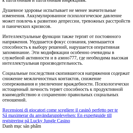
к патогенным и патогенным инфекциям.
Душевное здоровье испытывает не менее значительные
изменения. Аккумулированное психологическое давление
может повлечь к развитию депрессии, тревожных расстройств
и панических кризисов.
Интеллектуальные функции также терпят от постоянного
напряжения. Ухудшается фокус сознания, уменьшается
способность к выбору решений, нарушается оперативная
запоминание. Эти модификации особенно очевидны в
служебной активности и в азино777, где необходима высокая
интеллектуальная производительность.
Социальные последствия скопившегося напряжения содержат
снижение межличностных контактов, снижение
сопереживания и увеличение враждебности. Психологически
истощенный личность теряет способность к продуктивной
взаимодействию и сохранению правильных социальных
отношений.
Recensioni di giocatori come scegliere il casinò perfetto per te
Så maximerar du användarupplevelsen: En expertguide till
registrering på Lucky Jungle Casino
Danh mục sản phẩm