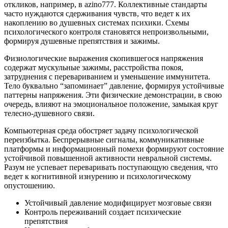
откликов, например, в azino777. Коллективные стандарты
часто нуждаются сдерживания чувств, что ведет к их
накоплению во душевных системах психики. Схемы
психологического контроля становятся непроизвольными,
формируя душевные препятствия и зажимы.
Физиологические выражения скопившегося напряжения
содержат мускульные зажимы, расстройства покоя,
затруднения с перевариванием и уменьшение иммунитета.
Тело буквально “запоминает” давление, формируя устойчивые
паттерны напряжения. Эти физические демонстрации, в свою
очередь, влияют на эмоциональное положение, замыкая круг
телесно-душевного связи.
Компьютерная среда обостряет задачу психологической
переизбытка. Беспрерывные сигналы, коммуникативные
платформы и информационный помехи формируют состояние
устойчивой повышенной активности невральной системы.
Разум не успевает переваривать поступающую сведения, что
ведет к когнитивной изнурению и психологическому
опустошению.
Устойчивый давление модифицирует мозговые связи
Контроль переживаний создает психические
препятствия