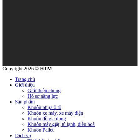
Copyright 2026 ©
HTM
Trang chủ
Giới thiệu
Giới thiệu chung
Hồ sơ năng lực
Sản phẩm
Khuôn nhựa ô tô
Khuôn xe máy, xe máy điện
Khuôn đồ gia dụng
Khuôn máy giặt, tủ lạnh, điều hoà
Khuôn Pallet
Dịch vụ