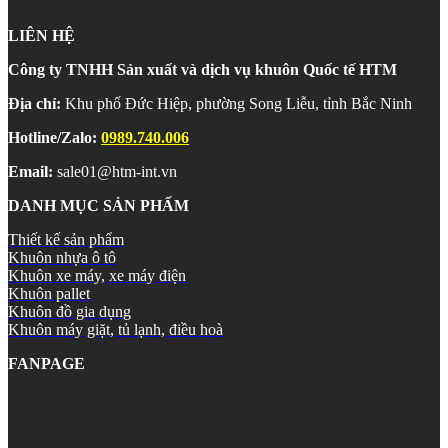
LIÊN HỆ
Công ty TNHH Sản xuất và dịch vụ khuôn Quốc tế HTM
Địa chỉ:
Khu phố Đức Hiệp, phường Song Liễu, tỉnh Bắc Ninh
Hotline/Zalo:
0989.740.006
Email:
sale01@htm-int.vn
DANH MỤC SẢN PHẨM
Thiết kế sản phẩm
Khuôn nhựa ô tô
Khuôn xe máy, xe máy điện
Khuôn pallet
Khuôn đồ gia dụng
Khuôn máy giặt, tủ lạnh, điều hoà
FANPAGE