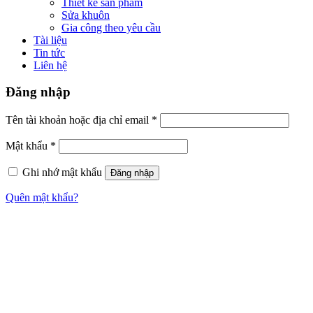
Thiết kế sản phẩm
Sửa khuôn
Gia công theo yêu cầu
Tài liệu
Tin tức
Liên hệ
Đăng nhập
Tên tài khoản hoặc địa chỉ email
*
Mật khẩu
*
Ghi nhớ mật khẩu
Đăng nhập
Quên mật khẩu?