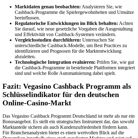
Marktdaten genau beobachten:
Analysieren Sie, wie
Cashback-Programme die Spielergewohnheiten und Umsätze
beeinflussen.
Regulatorische Entwicklungen im Blick behalten:
Achten
Sie darauf, wie neue gesetzliche Vorgaben die Ausgestaltung
und Effektivität von Cashback-Systemen verändern.
Vergleichsstudien durchführen:
Untersuchen Sie
unterschiedliche Cashback-Modelle, um Best Practices zu
identifizieren und Prognosen für die Marktentwicklung
abzuleiten.
Technologische Integration evaluieren:
Prüfen Sie, wie gut
die Cashback-Programme in bestehende Plattformen integriert
sind und welche Rolle Automatisierung dabei spielt.
Fazit: Vegasino Cashback Programm als
Schlüsselindikator für den deutschen
Online-Casino-Markt
Das Vegasino Cashback Programm Deutschland ist mehr als nur ein
Bonusangebot. Es stellt ein strategisches Instrument dar, das sowohl
Marktanteile sichern als auch Kundenzufriedenheit fördern kann.
Für Branchenanalysten bietet es einen wertvollen Blick auf die