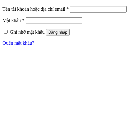
Tên tài khoản hoặc địa chỉ email
*
Mật khẩu
*
Ghi nhớ mật khẩu
Đăng nhập
Quên mật khẩu?