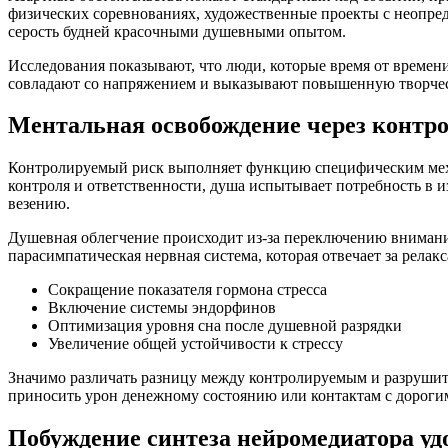
физических соревнованиях, художественные проекты с неопре
серость будней красочными душевными опытом.
Исследования показывают, что люди, которые время от време
совладают со напряжением и выказывают повышенную творчес
Ментальная освобождение через контр
Контролируемый риск выполняет функцию специфическим меха
контроля и ответственности, душа испытывает потребность в и
везению.
Душевная облегчение происходит из-за переключению внимани
парасимпатическая нервная система, которая отвечает за рела
Сокращение показателя гормона стресса
Включение системы эндорфинов
Оптимизация уровня сна после душевной разрядки
Увеличение общей устойчивости к стрессу
Значимо различать разницу между контролируемым и разрушите
приносить урон денежному состоянию или контактам с дороги
Побуждение синтеза нейромедиатора у