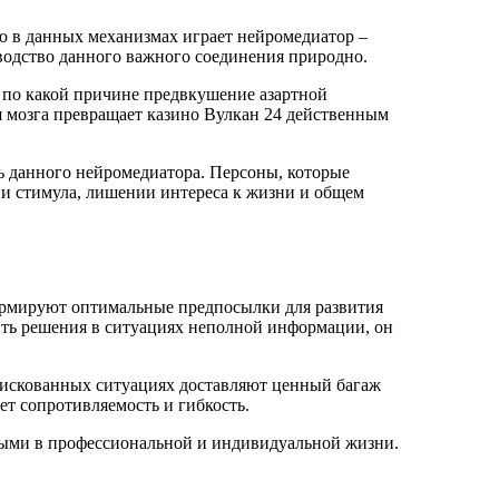
ю в данных механизмах играет нейромедиатор –
водство данного важного соединения природно.
, по какой причине предвкушение азартной
я мозга превращает казино Вулкан 24 действенным
ь данного нейромедиатора. Персоны, которые
ии стимула, лишении интереса к жизни и общем
формируют оптимальные предпосылки для развития
сить решения в ситуациях неполной информации, он
рискованных ситуациях доставляют ценный багаж
т сопротивляемость и гибкость.
ными в профессиональной и индивидуальной жизни.