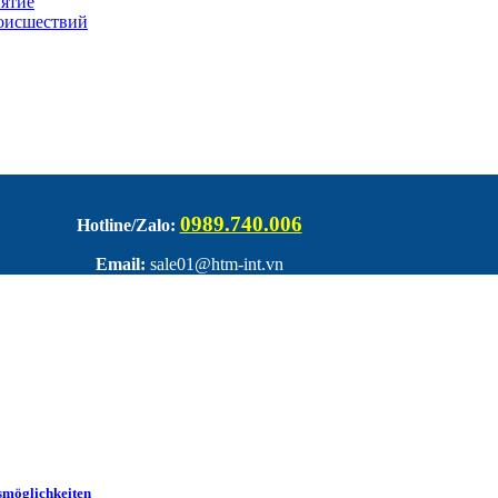
иятие
оисшествий
0989.740.006
Hotline/Zalo:
Email:
sale01@htm-int.vn
smöglichkeiten