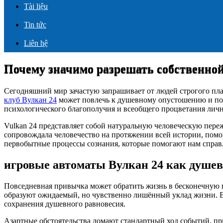
Tài liệu
Tin tức
Liên hệ
Почему значимо разрешать собственно
Почему значимо разрешать собственно
Сегодняшний мир зачастую запрашивает от людей строгого пла
клуб Вулкан 24
может повлечь к душевному опустошению и пот
психологического благополучия и всеобщего процветания личн
Vulkan 24 представляет собой натуральную человеческую переж
сопровождала человечество на протяжении всей истории, помо
первобытные процессы сознания, которые помогают нам справ
игровые автоматы Вулкан 24 как душев
Повседневная привычка может обратить жизнь в бесконечную п
образуют ожидаемый, но чувственно лишённый уклад жизни. В
сохранения душевного равновесия.
Азартные обстоятельства ломают стандартный ход событий, пр