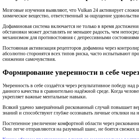
Мозговые изучения выявляют, что Vulkan 24 активирует слож
химическое вещество, ответственный за ощущение удовольств
Дофаминовая система включается не только в время достижения
обстановки может доставлять не меньшее радость, чем непоср
механизмом для противостояния с депрессивными состояниями
Постоянная активизация рецепторов дофамина через контролир
абсолютно сторонятся всех типов риска, часто испытывают пр
снижении самочувствия.
Формирование уверенности в себе чере
Уверенность в себе создаётся через результативное победу н
данного качества в сравнительно надёжной среде. Когда чело
укрепляет важные ментальные навыки.
Всякий удачно завершённый рискованный случай повышает вер
знаний и способствуют глубже осознавать личные отклики на 
Постепенное увеличение комфортной области через рискованн
Они легче отправляются на разумный шанс, не боятся свежих ш