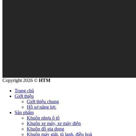
Copyright 2026 ©
HTM
Trang chủ
Giới thiệu
Giới thiệu chung
Hồ sơ năng lực
Sản phẩm
Khuôn nhựa ô tô
Khuôn xe máy, xe máy điện
Khuôn đồ gia dụng
Khuôn máy giặt, tủ lạnh, điều hoà