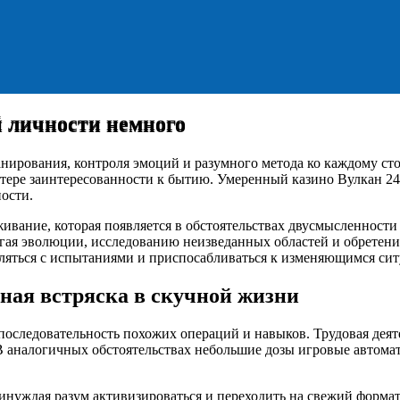
й личности немного
й личности немного
нирования, контроля эмоций и разумного метода ко каждому сто
ере заинтересованности к бытию. Умеренный казино Вулкан 24
ости.
ивание, которая появляется в обстоятельствах двусмысленности
гая эволюции, исследованию неизведанных областей и обретени
ляться с испытаниями и приспосабливаться к изменяющимся сит
ная встряска в скучной жизни
оследовательность похожих операций и навыков. Трудовая деяте
 аналогичных обстоятельствах небольшие дозы игровые автома
инуждая разум активизироваться и переходить на свежий форма