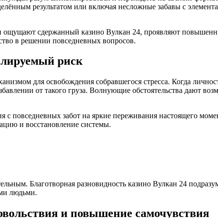
делённым результатом или включая несложные забавы с элемент
ни ощущают сдержанный казино Вулкан 24, проявляют повышенн
тво в решении повседневных вопросов.
олируемый риск
низмом для освобождения собравшегося стресса. Когда личност
збавлении от такого груза. Волнующие обстоятельства дают воз
я с повседневных забот на яркие переживания настоящего моме
ксацию и восстановление системы.
льным. Благотворная разновидность казино Вулкан 24 подразум
ми людьми.
довольствия и повышение самочувствия