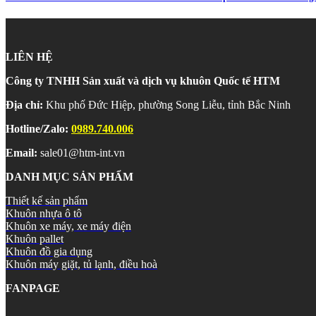
LIÊN HỆ
Công ty TNHH Sản xuất và dịch vụ khuôn Quốc tế HTM
Địa chỉ:
Khu phố Đức Hiệp, phường Song Liễu, tỉnh Bắc Ninh
Hotline/Zalo:
0989.740.006
Email:
sale01@htm-int.vn
DANH MỤC SẢN PHẨM
Thiết kế sản phẩm
Khuôn nhựa ô tô
Khuôn xe máy, xe máy điện
Khuôn pallet
Khuôn đồ gia dụng
Khuôn máy giặt, tủ lạnh, điều hoà
FANPAGE