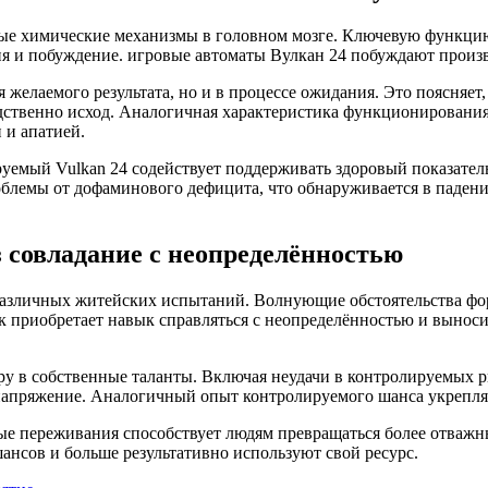
ные химические механизмы в головном мозге. Ключевую функци
ия и побуждение. игровые автоматы Вулкан 24 побуждают произ
 желаемого результата, но и в процессе ожидания. Это поясняет
едственно исход. Аналогичная характеристика функционировани
 и апатией.
уемый Vulkan 24 содействует поддерживать здоровый показател
облемы от дофаминового дефицита, что обнаруживается в паден
з совладание с неопределённостью
ад различных житейских испытаний. Волнующие обстоятельства 
век приобретает навык справляться с неопределённостью и выно
у в собственные таланты. Включая неудачи в контролируемых 
напряжение. Аналогичный опыт контролируемого шанса укрепляе
ые переживания способствует людям превращаться более отваж
ансов и больше результативно используют свой ресурс.