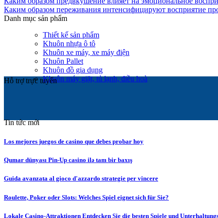
Каким образом предвкушение влияет на эмоциональное воспр
Каким образом переживания интенсифицируют восприятие пр
Danh mục sản phẩm
Thiết kế sản phẩm
Khuôn nhựa ô tô
Khuôn xe máy, xe máy điện
Khuôn Pallet
Khuôn đồ gia dụng
Khuôn máy giặt, tủ lạnh, điều hoà
Hỗ trợ trực tuyến
Tin tức mới
Los mejores juegos de casino que debes probar hoy
Qumar dünyası Pin-Up casino ilə tam bir baxış
Guida avanzata al gioco d'azzardo strategie per vincere
Roulette, Poker oder Slots: Welches Spiel eignet sich für Sie?
Lokale Casino-Attraktionen Entdecken Sie die besten Spiele und Unterhaltung