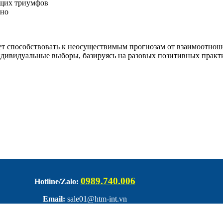
ущих триумфов
ино
жет способствовать к неосуществимым прогнозам от взаимоотнош
ивидуальные выборы, базируясь на разовых позитивных практик
0989.740.006
Hotline/Zalo:
Email:
sale01@htm-int.vn