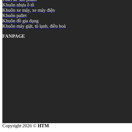
Khuôn nhựa ô tô
Khuôn xe máy, xe máy điện
Khuôn pallet
Khuôn đồ gia dụng
Khuôn máy giặt, tủ lạnh, điều hoà
FANPAGE
Copyright 2026 ©
HTM