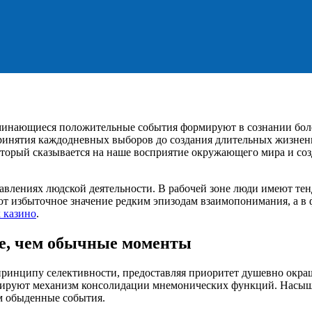
оминающиеся положительные события формируют в сознании боле
 принятия каждодневных выборов до создания длительных жизне
торый сказывается на наше восприятие окружающего мира и соз
авлениях людской деятельности. В рабочей зоне люди имеют те
т избыточное значение редким эпизодам взаимопонимания, а в
 казино
.
е, чем обычные моменты
ринципу селективности, предоставляя приоритет душевно окра
лируют механизм консолидации мнемонических функций. Насыщ
м обыденные события.