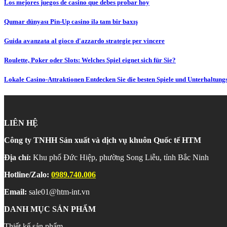
Los mejores juegos de casino que debes probar hoy
Qumar dünyası Pin-Up casino ilə tam bir baxış
Guida avanzata al gioco d'azzardo strategie per vincere
Roulette, Poker oder Slots: Welches Spiel eignet sich für Sie?
Lokale Casino-Attraktionen Entdecken Sie die besten Spiele und Unterhaltung
LIÊN HỆ
Công ty TNHH Sản xuất và dịch vụ khuôn Quốc tế HTM
Địa chỉ:
Khu phố Đức Hiệp, phường Song Liễu, tỉnh Bắc Ninh
Hotline/Zalo:
0989.740.006
Email:
sale01@htm-int.vn
DANH MỤC SẢN PHẨM
Thiết kế sản phẩm