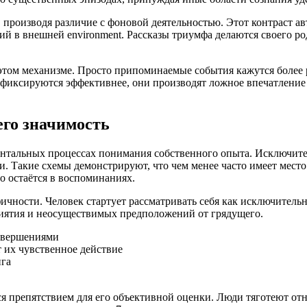
производя различие с фоновой деятельностью. Этот контраст а
й в внешней environment. Рассказы триумфа делаются своего род
этом механизме. Просто припоминаемые события кажутся более 
фиксируются эффективнее, они производят ложное впечатление т
его значимость
в ментальных процессах понимания собственного опыта. Исключ
. Такие схемы демонстрируют, что чем менее часто имеет место
о остаётся в воспоминаниях.
ности. Человек стартует рассматривать себя как исключительн
иятия и неосуществимых предположений от грядущего.
свершениями
 их чувственное действие
нга
ся препятствием для его объективной оценки. Люди тяготеют о