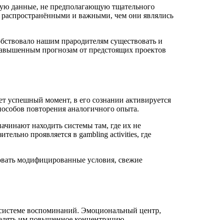
овую данные, не предполагающую тщательного
е распространёнными и важными, чем они являлись
бствовало нашим прародителям существовать и
 завышенным прогнозам от предстоящих проектов
т успешный момент, в его сознании активируется
пособов повторения аналогичного опыта.
ачинают находить системы там, где их не
льно проявляется в gambling activities, где
ровать модифицированные условия, свежие
 системе воспоминаний. Эмоциональный центр,
делять им повышенное концентрацию.