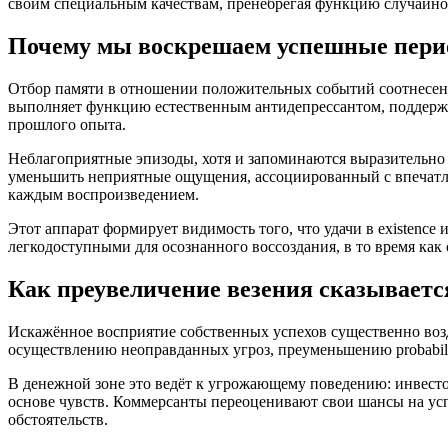
своим специальным качествам, пренебрегая функцию случайнос
Почему мы воскрешаем успешные пери
Отбор памяти в отношении положительных событий соотнесена
выполняет функцию естественным антидепрессантом, поддержи
прошлого опыта.
Неблагоприятные эпизоды, хотя и запоминаются выразительно
уменьшить неприятные ощущения, ассоциированный с впечатлени
каждым воспроизведением.
Этот аппарат формирует видимость того, что удачи в existence
легкодоступными для осознанного воссоздания, в то время как
Как преувеличение везения сказываетс
Искажённое восприятие собственных успехов существенно воз
осуществлению неоправданных угроз, преуменьшению probabil
В денежной зоне это ведёт к угрожающему поведению: инвест
основе чувств. Коммерсанты переоценивают свои шансы на ус
обстоятельств.