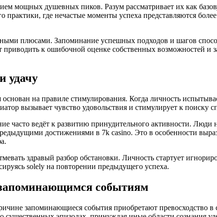
вием мощных душевных пиков. Разум рассматривает их как баз
о практики, где нечастые моменты успеха представляются боле
нными плюсами. Запоминание успешных подходов и шагов спосо
ет приводить к ошибочной оценке собственных возможностей и
и удачу
основан на правиле стимулирования. Когда личность испытывае
иатор вызывает чувство удовольствия и стимулирует к поиску с
ие часто ведёт к развитию принудительного активности. Люди н
едыдущими достижениями в 7k casino. Это в особенности выразите
а.
атмевать здравый разбор обстановки. Личность стартует игнори
ируясь solely на повторении предыдущего успеха.
ce запоминающимся событиям
причине запоминающиеся события приобретают превосходство в
 о существенных эпизодах, принуждая иные области сознания у