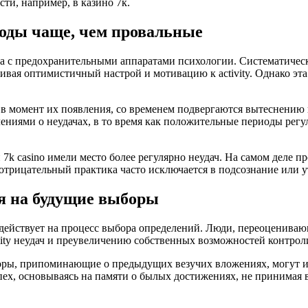
ти, например, в казино 7к.
оды чаще, чем провальные
 с предохранительными аппаратами психологии. Систематическ
вая оптимистичный настрой и мотивацию к activity. Однако эт
 в момент их появления, со временем подвергаются вытеснению
ями о неудачах, в то время как положительные периоды регуляр
 и 7k casino имели место более регулярно неудач. На самом деле 
 отрицательный практика часто исключается в подсознание или у
я на будущие выборы
действует на процесс выбора определений. Люди, переоценива
ity неудач и преувеличению собственных возможностей контрол
оры, припоминающие о предыдущих везучих вложениях, могут и
пех, основываясь на памяти о былых достижениях, не принима