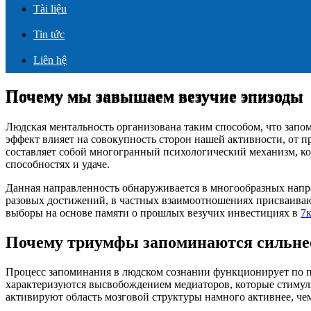
Tài liệu
Tin tức
Liên hệ
Почему мы завышаем везучие эпизоды
Почему мы завышаем везучие эпизоды
Людская ментальность организована таким способом, что зап
эффект влияет на совокупность сторон нашей активности, от
составляет собой многогранный психологический механизм, ко
способностях и удаче.
Данная направленность обнаруживается в многообразных напр
разовых достижений, в частных взаимоотношениях присваиваю
выборы на основе памяти о прошлых везучих инвестициях в
7к
Почему триумфы запоминаются сильне
Процесс запоминания в людском сознании функционирует по п
характеризуются высвобождением медиаторов, которые стиму
активируют область мозговой структуры намного активнее, че