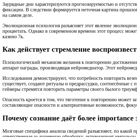
Заурядные дни характеризуются прогнозируемостью и отсутст
фиксации. В следствии формируется неточная картина прошлог
на самом деле.
Эволюционная психология разъясняет этот явление эволюцио
процветать. Однако в современном времени этот процесс мож
казино 7к.
Как действует стремление воспроизвест
Психологический механизм желания к повторению достижения 
аппарат награды, производящая нейромедиатор. Этот нейромед
Исследования демонстрируют, что потребность повторить везен
существует, создают ритуалы и предрассудки, соотнесённые с пр
геймеры стремятся повторить параметры своего былого триумф
Опасность кроется в том, что тяготение к повторению может з
составляющие опасности и альтернативные возможности, фокус
Почему сознание даёт более importan
Мозговые специфики анализа сведений разъясняют, по какой 
ответственная за душевную обработку, активизирует импульсы