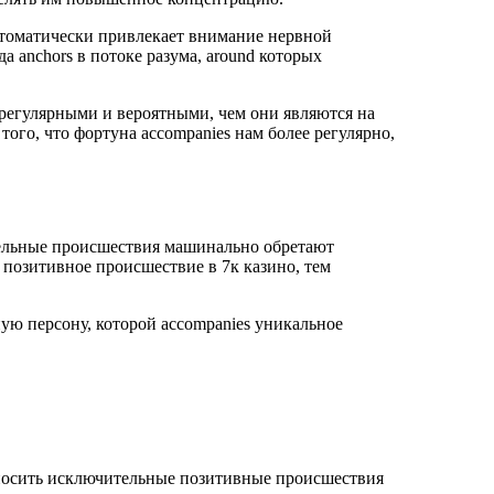
втоматически привлекает внимание нервной
а anchors в потоке разума, around которых
регулярными и вероятными, чем они являются на
ого, что фортуна accompanies нам более регулярно,
ительные происшествия машинально обретают
 позитивное происшествие в 7к казино, тем
ую персону, которой accompanies уникальное
тносить исключительные позитивные происшествия