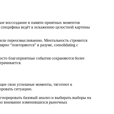
ое воссоздание в памяти приятных моментов
а специфика ведёт к искажению целостной картины
 или переосмысливанию. Ментальность стремится
но “повторяются” в разуме, consolidating с
просто благоприятные события сохраняются более
трачивается.
ющие свои успешные моменты, тяготеют к
ировать ситуацию.
гнорировать базовый анализ и выбирать выборы на
я во внимание изменившихся рыночных