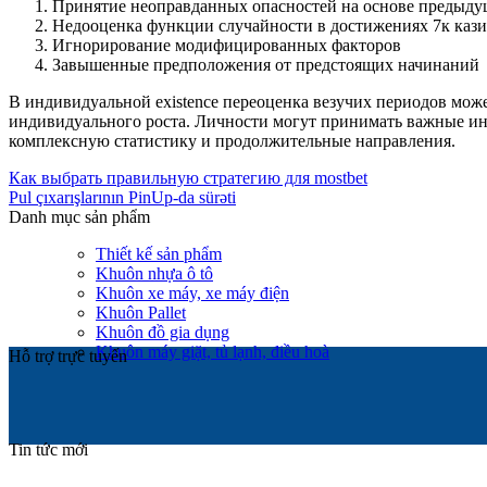
Принятие неоправданных опасностей на основе предыд
Недооценка функции случайности в достижениях 7к каз
Игнорирование модифицированных факторов
Завышенные предположения от предстоящих начинаний
В индивидуальной existence переоценка везучих периодов мо
индивидуального роста. Личности могут принимать важные инд
комплексную статистику и продолжительные направления.
Как выбрать правильную стратегию для mostbet
Pul çıxarışlarının PinUp-da sürəti
Danh mục sản phẩm
Thiết kế sản phẩm
Khuôn nhựa ô tô
Khuôn xe máy, xe máy điện
Khuôn Pallet
Khuôn đồ gia dụng
Khuôn máy giặt, tủ lạnh, điều hoà
Hỗ trợ trực tuyến
Tin tức mới