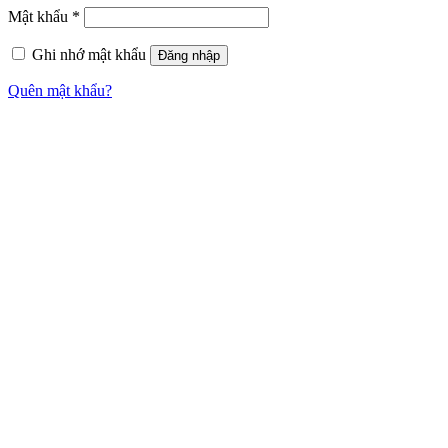
Mật khẩu
*
Ghi nhớ mật khẩu
Đăng nhập
Quên mật khẩu?