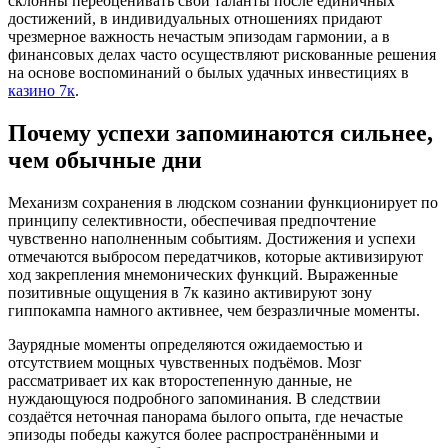
склонны переоценивать свои таланты после единичных
достижений, в индивидуальных отношениях придают
чрезмерное важность нечастым эпизодам гармонии, а в
финансовых делах часто осуществляют рискованные решения
на основе воспоминаний о былых удачных инвестициях в
казино 7к
.
Почему успехи запоминаются сильнее,
чем обычные дни
Механизм сохранения в людском сознании функционирует по
принципу селективности, обеспечивая предпочтение
чувственно наполненным событиям. Достижения и успехи
отмечаются выбросом передатчиков, которые активизируют
ход закрепления мнемонических функций. Выраженные
позитивные ощущения в 7к казино активируют зону
гиппокампа намного активнее, чем безразличные моменты.
Заурядные моменты определяются ожидаемостью и
отсутствием мощных чувственных подъёмов. Мозг
рассматривает их как второстепенную данные, не
нуждающуюся подробного запоминания. В следствии
создаётся неточная панорама былого опыта, где нечастые
эпизоды победы кажутся более распространёнными и