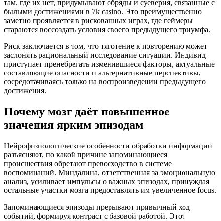
там, где их нет, придумывают обряды и суеверия, связанные с
былыми достижениями в 7k casino. Это преимущественно
заметно проявляется в рискованных играх, где геймеры
стараются воссоздать условия своего предыдущего триумфа.
Риск заключается в том, что тяготение к повторению может
заслонять рациональный исследование ситуации. Индивид
приступает пренебрегать изменившиеся факторы, актуальные
составляющие опасности и альтернативные перспективы,
сосредотачиваясь только на воспроизведении предыдущего
достижения.
Почему мозг даёт повышенное
значения ярким эпизодам
Нейрофизиологические особенности обработки информации
разъясняют, по какой причине запоминающиеся
происшествия обретают превосходство в системе
воспоминаний. Миндалина, ответственная за эмоциональную
анализ, усиливает импульсы о важных эпизодах, принуждая
остальные участки мозга предоставлять им увеличенное focus.
Запоминающиеся эпизоды прерывают привычный ход
событий, формируя контраст с базовой работой. Этот