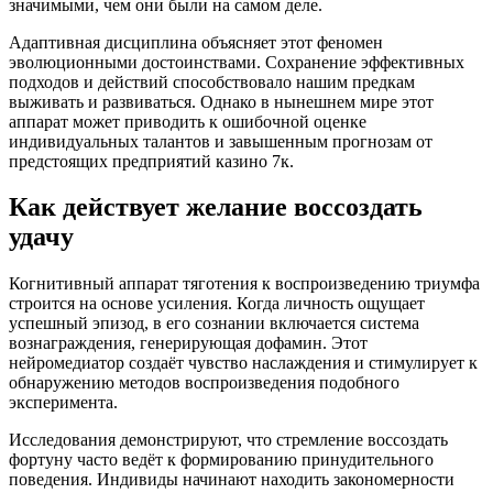
значимыми, чем они были на самом деле.
Адаптивная дисциплина объясняет этот феномен
эволюционными достоинствами. Сохранение эффективных
подходов и действий способствовало нашим предкам
выживать и развиваться. Однако в нынешнем мире этот
аппарат может приводить к ошибочной оценке
индивидуальных талантов и завышенным прогнозам от
предстоящих предприятий казино 7к.
Как действует желание воссоздать
удачу
Когнитивный аппарат тяготения к воспроизведению триумфа
строится на основе усиления. Когда личность ощущает
успешный эпизод, в его сознании включается система
вознаграждения, генерирующая дофамин. Этот
нейромедиатор создаёт чувство наслаждения и стимулирует к
обнаружению методов воспроизведения подобного
эксперимента.
Исследования демонстрируют, что стремление воссоздать
фортуну часто ведёт к формированию принудительного
поведения. Индивиды начинают находить закономерности