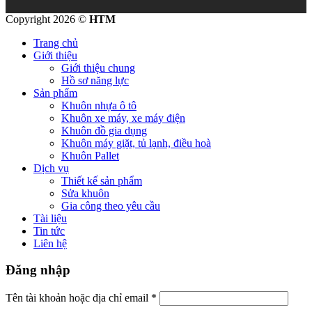
Copyright 2026 ©
HTM
Trang chủ
Giới thiệu
Giới thiệu chung
Hồ sơ năng lực
Sản phẩm
Khuôn nhựa ô tô
Khuôn xe máy, xe máy điện
Khuôn đồ gia dụng
Khuôn máy giặt, tủ lạnh, điều hoà
Khuôn Pallet
Dịch vụ
Thiết kế sản phẩm
Sửa khuôn
Gia công theo yêu cầu
Tài liệu
Tin tức
Liên hệ
Đăng nhập
Tên tài khoản hoặc địa chỉ email
*