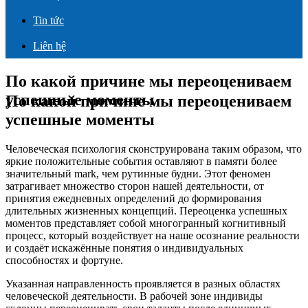
Tin tức
Liên hệ
По какой причине мы переоцениваем
успешные моменты
По какой причине мы переоцениваем
успешные моменты
Человеческая психология сконструирована таким образом, что
яркие положительные события оставляют в памяти более
значительный mark, чем рутинные будни. Этот феномен
затрагивает множество сторон нашей деятельности, от
принятия ежедневных определений до формирования
длительных жизненных концепций. Переоценка успешных
моментов представляет собой многогранный когнитивный
процесс, который воздействует на наше осознание реальности
и создаёт искажённые понятия о индивидуальных
способностях и фортуне.
Указанная направленность проявляется в разных областях
человеческой деятельности. В рабочей зоне индивиды