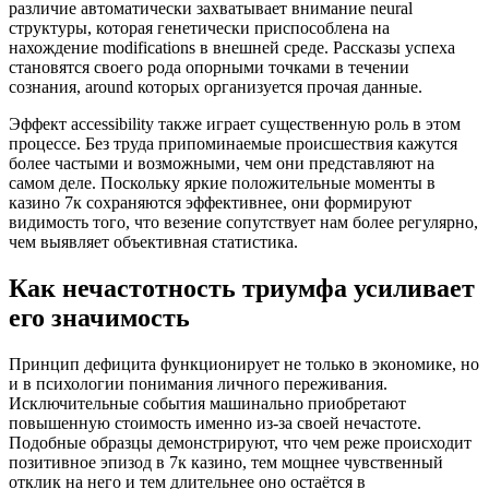
различие автоматически захватывает внимание neural
структуры, которая генетически приспособлена на
нахождение modifications в внешней среде. Рассказы успеха
становятся своего рода опорными точками в течении
сознания, around которых организуется прочая данные.
Эффект accessibility также играет существенную роль в этом
процессе. Без труда припоминаемые происшествия кажутся
более частыми и возможными, чем они представляют на
самом деле. Поскольку яркие положительные моменты в
казино 7к сохраняются эффективнее, они формируют
видимость того, что везение сопутствует нам более регулярно,
чем выявляет объективная статистика.
Как нечастотность триумфа усиливает
его значимость
Принцип дефицита функционирует не только в экономике, но
и в психологии понимания личного переживания.
Исключительные события машинально приобретают
повышенную стоимость именно из-за своей нечастоте.
Подобные образцы демонстрируют, что чем реже происходит
позитивное эпизод в 7к казино, тем мощнее чувственный
отклик на него и тем длительнее оно остаётся в