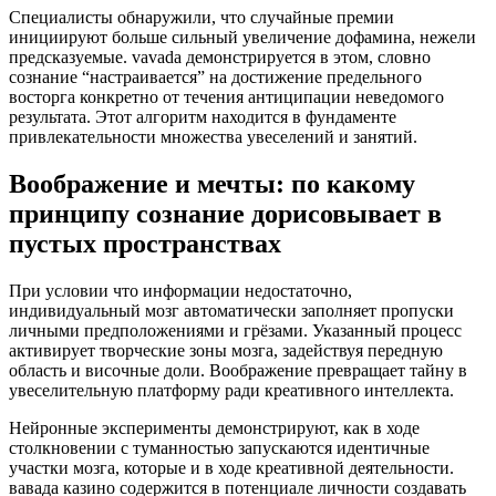
Специалисты обнаружили, что случайные премии
инициируют больше сильный увеличение дофамина, нежели
предсказуемые. vavada демонстрируется в этом, словно
сознание “настраивается” на достижение предельного
восторга конкретно от течения антиципации неведомого
результата. Этот алгоритм находится в фундаменте
привлекательности множества увеселений и занятий.
Воображение и мечты: по какому
принципу сознание дорисовывает в
пустых пространствах
При условии что информации недостаточно,
индивидуальный мозг автоматически заполняет пропуски
личными предположениями и грёзами. Указанный процесс
активирует творческие зоны мозга, задействуя передную
область и височные доли. Воображение превращает тайну в
увеселительную платформу ради креативного интеллекта.
Нейронные эксперименты демонстрируют, как в ходе
столкновении с туманностью запускаются идентичные
участки мозга, которые и в ходе креативной деятельности.
вавада казино содержится в потенциале личности создавать