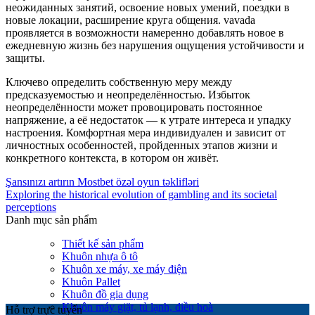
неожиданных занятий, освоение новых умений, поездки в
новые локации, расширение круга общения. vavada
проявляется в возможности намеренно добавлять новое в
ежедневную жизнь без нарушения ощущения устойчивости и
защиты.
Ключево определить собственную меру между
предсказуемостью и неопределённостью. Избыток
неопределённости может провоцировать постоянное
напряжение, а её недостаток — к утрате интереса и упадку
настроения. Комфортная мера индивидуален и зависит от
личностных особенностей, пройденных этапов жизни и
конкретного контекста, в котором он живёт.
Şansınızı artırın Mostbet özəl oyun təklifləri
Exploring the historical evolution of gambling and its societal
perceptions
Danh mục sản phẩm
Thiết kế sản phẩm
Khuôn nhựa ô tô
Khuôn xe máy, xe máy điện
Khuôn Pallet
Khuôn đồ gia dụng
Khuôn máy giặt, tủ lạnh, điều hoà
Hỗ trợ trực tuyến