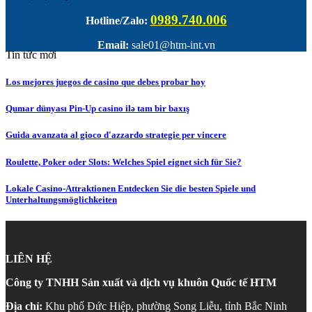
0989.740.006
Hotline/Zalo:
Email:
sale01@htm-int.vn
Tin tức mới
Los mejores juegos de casino que debes probar hoy
Qumar dünyası Pin-Up casino ilə tam bir baxış
Guida avanzata al gioco d'azzardo strategie per vincere
Roulette, Poker oder Slots: Welches Spiel eignet sich für Sie?
Lokale Casino-Attraktionen Entdecken Sie die besten Spiele und
Unterhaltungsmöglichkeiten
LIÊN HỆ
Công ty TNHH Sản xuất và dịch vụ khuôn Quốc tế HTM
Địa chỉ:
Khu phố Đức Hiệp, phường Song Liễu, tỉnh Bắc Ninh