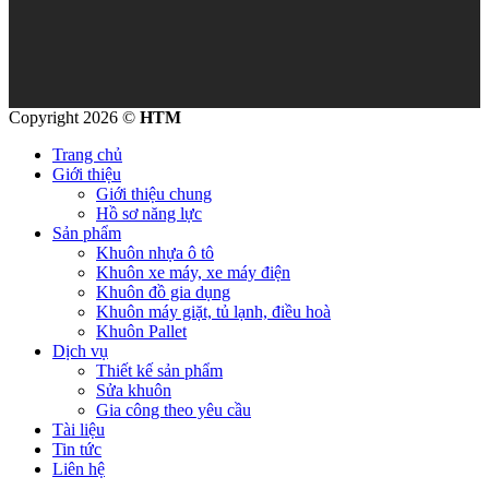
Copyright 2026 ©
HTM
Trang chủ
Giới thiệu
Giới thiệu chung
Hồ sơ năng lực
Sản phẩm
Khuôn nhựa ô tô
Khuôn xe máy, xe máy điện
Khuôn đồ gia dụng
Khuôn máy giặt, tủ lạnh, điều hoà
Khuôn Pallet
Dịch vụ
Thiết kế sản phẩm
Sửa khuôn
Gia công theo yêu cầu
Tài liệu
Tin tức
Liên hệ