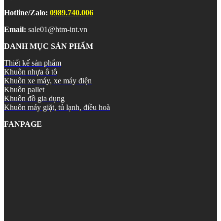
Hotline/Zalo:
0989.740.006
Email:
sale01@htm-int.vn
DANH MỤC SẢN PHẨM
Thiết kế sản phẩm
Khuôn nhựa ô tô
Khuôn xe máy, xe máy điện
Khuôn pallet
Khuôn đồ gia dụng
Khuôn máy giặt, tủ lạnh, điều hoà
FANPAGE