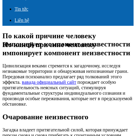
Tin tức
Liên hệ
По какой причине человеку
импонирует компонент неизвестности
По какой причине человеку
импонирует компонент неизвестности
Цивилизация веками стремится к загадочному, исследуя
незнакомые территории и обнаруживая непознанные грани.
Передовая психоанализ предлагает ряд толкований этого
эффекта.
вавада официальный сайт
порождает особую
притягательность неясных ситуаций, стимулируя
фундаментальные структуры индивидуального сознания и
производя особые переживания, которые нет в предсказуемой
обстановке.
Очарование неизвестного
Загадка владеет притягательной силой, которая принуждает
персон снова и снова прибегать к спонтанным условиям.