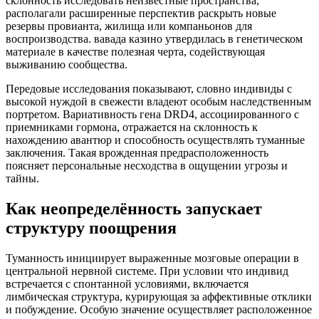
склонность исследовать неизвестные пространства,
располагали расширенные перспектив раскрыть новые
резервы провианта, жилища или компаньонов для
воспроизводства. вавада казино утвердилась в генетическом
материале в качестве полезная черта, содействующая
выживанию сообщества.
Передовые исследования показывают, словно индивиды с
высокой нуждой в свежести владеют особым наследственным
портретом. Вариативность гена DRD4, ассоциированного с
приемниками гормона, отражается на склонность к
нахождению авантюр и способность осуществлять туманные
заключения. Такая врожденная предрасположенность
поясняет персональные несходства в ощущении угрозы и
тайны.
Как неопределённость запускает
структуру поощрения
Туманность инициирует выраженные мозговые операции в
центральной нервной системе. При условии что индивид
встречается с спонтанной условиями, включается
лимбическая структура, курирующая за аффективные отклики
и побуждение. Особую значение осуществляет расположенное