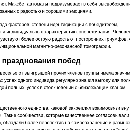
ния. Максбет автоматы подразумевает в себя высвобожден
язанных с радостью и хорошими эмоциями.
яда факторов: степени идентификации с победителем,
я и индивидуальных характеристик сопереживания. Человек
вствуют более острую радость от посторонних триумфов, 
ункциональной магнитно-резонансной томографии.
 празднования побед
 веселье от выигрышей прочих членов группы имела значи
х успех одного индивида регулярно значил выгоду для пол
едой полных, успех в столкновении с близлежащим кланом
ественного единства, каковой закреплял взаимосвязи вну
и. Такие сообщества, которые качественнее согласовывали
а, обладали более перспектив на самосохранение и размно
 исключительно сильна, если победитель относится к “наш”