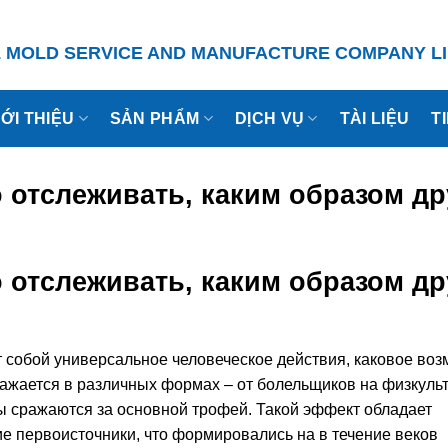
L MOLD
SERVICE
AND MANUFACTURE COMPANY LI
IỚI THIỆU
SẢN PHẨM
DỊCH VỤ
TÀI LIỆU
T
 отслеживать, каким образом др
 отслеживать, каким образом др
 собой универсальное человеческое действия, каковое во
ражается в различных формах – от болельщиков на физкуль
ты сражаются за основной трофей. Такой эффект обладает
е первоисточники, что формировались на в течение веков