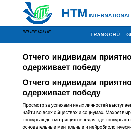
Skip
HTM
to
INTERNATIONA
content
BELIEF VALUE
TRANG CHỦ
G
Отчего индивидам приятно
одерживает победу
Отчего индивидам приятно
одерживает победу
Просмотр за успехами иных личностей выступает
найти во всех обществах и социумах. Maxbet вы
конкурсах до смотрящих передач, где конкурсан
основательные ментальные и нейробиологически