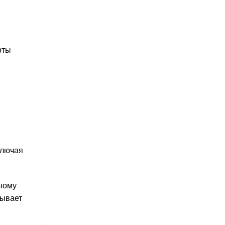
рты
ключая
ному
зывает