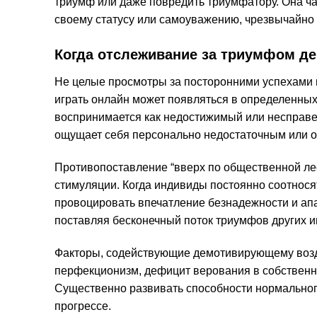
триумф или даже повредить триумфатору. Она час
своему статусу или самоуважению, чрезвычайно 
Когда отслеживание за триумфом д
Не целые просмотры за посторонними успехами 
играть онлайн может появляться в определенных 
воспринимается как недостижимый или несправе
ощущает себя персонально недостаточным или 
Противопоставление “вверх по общественной ле
стимуляции. Когда индивиды постоянно соотносят
провоцировать впечатление безнадежности и ап
поставляя бесконечный поток триумфов других и
Факторы, содействующие демотивирующему возд
перфекционизм, дефицит верования в собственн
Существенно развивать способности нормальног
прогрессе.