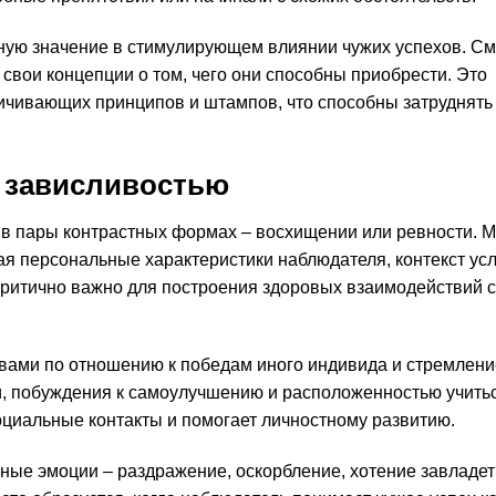
ную значение в стимулирующем влиянии чужих успехов. См
вои концепции о том, чего они способны приобрести. Это
ичивающих принципов и штампов, что способны затруднять
 зависливостью
 в пары контрастных формах – восхищении или ревности. M
я персональные характеристики наблюдателя, контекст ус
критично важно для построения здоровых взаимодействий с
вами по отношению к победам иного индивида и стремлени
и, побуждения к самоулучшению и расположенностью учитьс
оциальные контакты и помогает личностному развитию.
вные эмоции – раздражение, оскорбление, хотение завладет