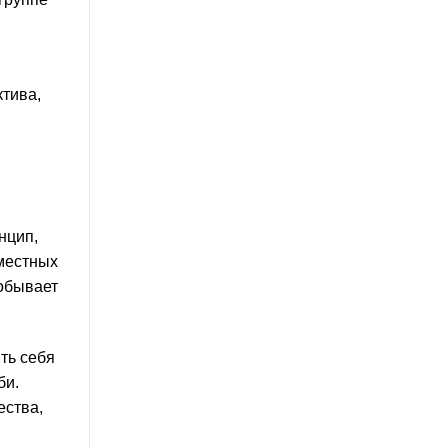
ктива,
нцип,
вместных
добывает
ть себя
би.
ества,