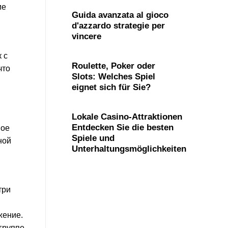
ие
Guida avanzata al gioco
d'azzardo strategie per
vincere
 с
Roulette, Poker oder
что
Slots: Welches Spiel
eignet sich für Sie?
Lokale Casino-Attraktionen
Entdecken Sie die besten
мое
Spiele und
ной
Unterhaltungsmöglichkeiten
три
жение.
 группе