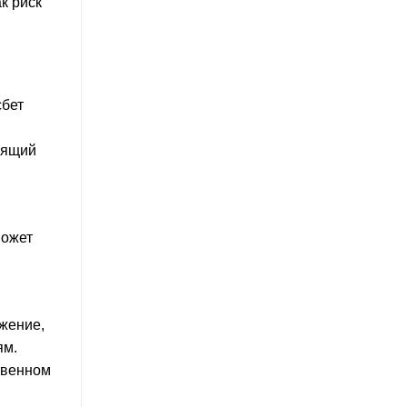
к риск
сбет
рящий
может
жение,
ям.
твенном