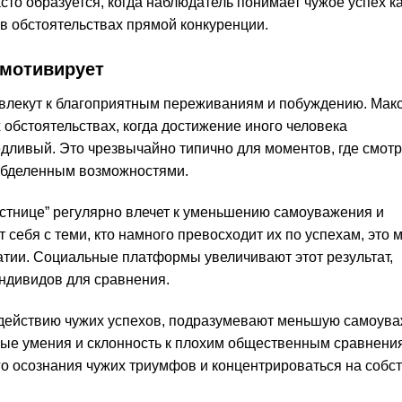
то образуется, когда наблюдатель понимает чужое успех ка
в обстоятельствах прямой конкуренции.
емотивирует
влекут к благоприятным переживаниям и побуждению. Мак
обстоятельствах, когда достижение иного человека
дливый. Это чрезвычайно типично для моментов, где смот
обделенным возможностями.
стнице” регулярно влечет к уменьшению самоуважения и
 себя с теми, кто намного превосходит их по успехам, это 
атии. Социальные платформы увеличивают этот результат,
ндивидов для сравнения.
ействию чужих успехов, подразумевают меньшую самоува
ые умения и склонность к плохим общественным сравнени
о осознания чужих триумфов и концентрироваться на собс