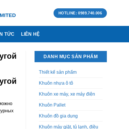
HOTLINE: 0989.740.006
MITED
IN TỨC
LIÊN HỆ
угой
DANH MỤC SẢN PHẨM
Thiết kế sản phẩm
угой
Khuôn nhựa ô tô
Khuôn xe máy, xe máy điện
зможно
Khuôn Pallet
турных
Khuôn đồ gia dụng
Khuôn máy giặt, tủ lạnh, điều