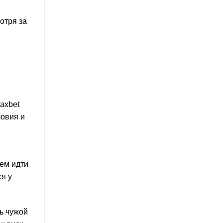
отря за
axbet
ловия и
ем идти
я у
ь чужой