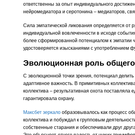
ответственны за опыт индивидуального достиже
нейромедиатора и серотонина – медиаторов, св
Сила эмпатической ликования определяется от р
индивидуальной вовлеченности в исходе событи
более сформированной потенциалом к эмпатии чу
удостоверяется изысканиями с употреблением ф
Эволюционная роль общего
С эволюционной точки зрения, потенциал делить
адаптивное важность. В примитивных коллектива
коллектива – результативная охота поставляла 
гарантировала охрану.
Максбет зеркало
образовывалось как процесс общ
коллектива и побуждал к групповым деятельност
собственные старания и обеспечивали друг друг
Это объясняет, отчего радость от чужих триумфов