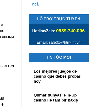
hoà
HỖ TRỢ TRỰC TUYẾN
им
0989.740.006
 не
Hotline/Zalo:
ем иными
Email:
sale01@htm-int.vn
TIN TỨC MỚI
вает гол
Los mejores juegos de
casino que debes probar
hoy
Qumar dünyası Pin-Up
ыми
casino ilə tam bir baxış
ые