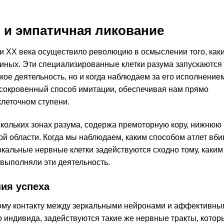
 и эмпатичная ликование
 XX века осуществило революцию в осмыслении того, как
иных. Эти специализированные клетки разума запускаются
кое деятельность, но и когда наблюдаем за его исполнени
к сокровенный способ имитации, обеспечивая нам прямо
клеточном ступени.
кольких зонах разума, содержа премоторную кору, нижнюю
й области. Когда мы наблюдаем, каким способом атлет вби
еркальные нервные клетки задействуются сходно тому, каким
выполняли эти деятельность.
ия успеха
тому контакту между зеркальными нейронами и аффективн
о индивида, задействуются такие же нервные тракты, котор