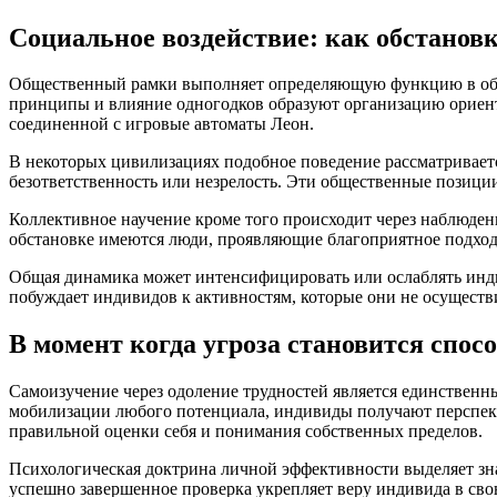
Социальное воздействие: как обстановк
Общественный рамки выполняет определяющую функцию в обр
принципы и влияние одногодков образуют организацию ориент
соединенной с игровые автоматы Леон.
В некоторых цивилизациях подобное поведение рассматривается
безответственность или незрелость. Эти общественные позиции
Коллективное научение кроме того происходит через наблюден
обстановке имеются люди, проявляющие благоприятное подход 
Общая динамика может интенсифицировать или ослаблять ин
побуждает индивидов к активностям, которые они не осуществ
В момент когда угроза становится спос
Самоизучение через одоление трудностей является единственн
мобилизации любого потенциала, индивиды получают перспект
правильной оценки себя и понимания собственных пределов.
Психологическая доктрина личной эффективности выделяет зн
успешно завершенное проверка укрепляет веру индивида в св