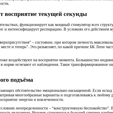
ости.
ет восприятие текущей секунды
тельствах, функционирует как мощный стимулятор всех структу
инг и интенсифицирует респирацию. В условиях его действием 
.
 “сверхприсутствия” – состояние, при котором личность максима
м месте и теперь”. Это разъясняет, по какой причине БК Леон ча
оже воздействуют на восприятие момента. Большинство индиви
ые в норме исчезают от наблюдения. Такое трансформированное
ого подъёма
елающих обстоятельство эмоционально насыщенной. Если исход
атривая многообразные варианты и подготавливаясь к любому р
осприятие энергии и вовлеченности.
ловиях неопределенности – “конструктивную беспокойство”. В 
вность мышления. Человек становится в большей степени изобр