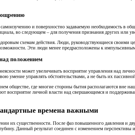
поощрению
 самоизучению и поверхностно задаваемую необходимость в общ
нциала, во следующем – для получения признания других или ув
здоровым схемам действия. Люди, руководствующиеся своими ц
возможности. Эти люди менее предрасположены к импульсивным
 над положением
 неясности может увеличивать восприятие управления над личн
ою умение управлять обстоятельствами, а не быть их пассивной
нем обществе, где многие стороны бытия располагаются вне на
яют восприятие личной власти над свершающимся и поддерживаю
стандартные времена важными
ении их существенности. После фаз повышенного давления и дв
убину. Данный результат соединен с изменением перспективы и