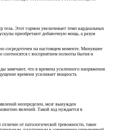
р тела. Этот гормон увеличивает темп кардиальных
мускулы приобретают добавочную мощь, а разум
льно сосредоточен на настоящем моменте. Минувшее
сто соотносятся с восприятием полноты бытия и
ды замечают, что в времена усиленного напряжения
 ощущение времени усиливает мощность
 явлений неопределен, мозг вынужден
азвитию явлений. Такой ход нуждается в
отличие от патологической тревожности, такое
етательным, пластичным в совершении определений