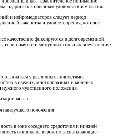
 признанный как “сравнительное понимание”,
благодарность к обычным удовольствиям бытия.
ений и нейромедиаторов следует период
щение блаженства и удовлетворения, которое
лее качественно фиксируются в долговременной
ь, если памятки о минувших сильных впечатлениях
о отличаться у различных личностями.
мостью в свежих, многообразных и мощных
я нужного чувственного положения.
изации мозга
ия наилучшего положения
ность в зоне соседнего средоточия и нижней
ивность отклика на вероятно захватывающие