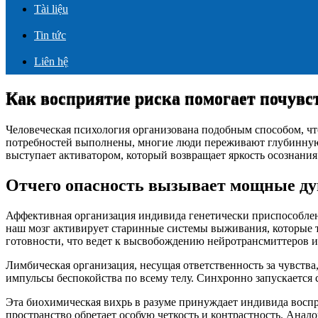
Tài liệu
Tin tức
Liên hệ
Как восприятие риска помогает почувс
Как восприятие риска помогает почувс
Человеческая психология организована подобным способом, чт
потребностей выполнены, многие люди переживают глубинну
выступает активатором, который возвращает яркость осознан
Отчего опасность вызывает мощные д
Аффективная организация индивида генетически приспособлена
наш мозг активирует старинные системы выживания, которые 
готовности, что ведет к высвобождению нейротрансмиттеров и 
Лимбическая организация, несущая ответственность за чувства,
импульсы беспокойства по всему телу. Синхронно запускается 
Эта биохимическая вихрь в разуме принуждает индивида воспр
пространство обретает особую четкость и контрастность. Анал