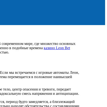
 В современном мире, где множество основных
менно в подобные времена
казино Leon Bet
остью.
Если мы встречаемся с игровые автоматы Леон,
стема перемещается в положение наивысшей
 тело, центр опасения и тревоги, передает
арадоксальную смесь напряжения и антиципации.
я, период будто замедляется, а близлежащий
тельно находят обстоятельства с составляющими