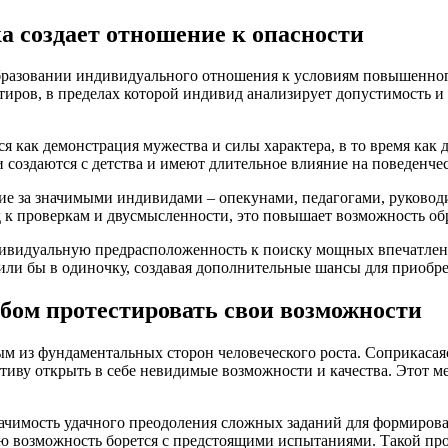
а создает отношение к опасности
азовании индивидуального отношения к условиям повышенног
иров, в пределах которой индивид анализирует допустимость и 
 как демонстрация мужества и силы характера, в то время как 
 создаются с детства и имеют длительное влияние на поведенче
ие за значимыми индивидами – опекунами, педагогами, руковод
к проверкам и двусмысленности, это повышает возможность обр
дивидуальную предрасположенность к поиску мощных впечатле
или бы в одиночку, создавая дополнительные шансы для приобр
обом протестировать свои возможности
ым из фундаментальных сторон человеческого роста. Соприкаса
иву открыть в себе невидимые возможности и качества. Этот м
ачимость удачного преодоления сложных заданий для формирова
ою возможность борется с предстоящими испытаниями. Такой п