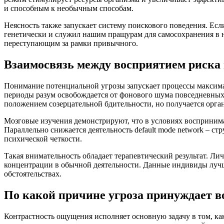
и способным к необычным способам.
Неясность также запускает систему поискового поведения. Если
генетически и служил нашим пращурам для самосохранения в н
переступающим за рамки привычного.
Взаимосвязь между восприятием риска
Понимание потенциальной угрозы запускает процессы максима
периоды разум освобождается от фонового шума повседневных
положением созерцательной бдительности, но получается орг
Мозговые изучения демонстрируют, что в условиях воспринима
Параллельно снижается деятельность default mode network – с
психической четкости.
Такая внимательность обладает терапевтический результат. Л
концентрации в обычной деятельности. Данные индивиды луч
обстоятельствах.
По какой причине угроза принуждает 
Контрастность ощущения исполняет основную задачу в том, ка