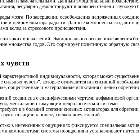
енными и замечательными. Данный эмоциональный воздействие,
пытания, регулярно демонстрируют в большей степени глубокую 
аграды мозга. По завершении освобождения напряженных соедин
тов и нейромедиатора радости. Данные компоненты создают ощу
ами вслед за стрессового происшествия.
епени ярких впечатлений. Эмоционально насыщенные явления бо
ние множества годов. Это формирует позитивную обратную связ
х чувств
 характеристикой индивидуальности, которая может существенн
е сильных чувств”, которые отличаются интенсивной необходи
ные, общественные и материальные испытания с целью обретени
лений соединена с специфическими чертами дофаминовой орган
фундаментальной стимуляции неврологической системы
ребуют в в большей степени сильных активаторах для обретен
разуют позицию к поиску свежих впечатлений
остью в интенсивных ощущениях фиксируется специальная актив
ными компонентами системы поощрения и устанавливают интенс