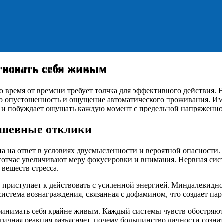
твовать себя живым
твовать себя живым
о время от времени требует толчка для эффективного действия.
ю опустошенность и ощущение автоматического проживания. И
ия и побуждает ощущать каждую момент с предельной напряженн
ушевные отклики
 на ответ в условиях двусмысленности и вероятной опасности. 
тотчас увеличивают меру фокусировки и внимания. Нервная си
веществ стресса.
 приступает к действовать с усиленной энергией. Миндалевидное
система вознаграждения, связанная с дофамином, что создает п
инимать себя крайне живым. Каждый системы чувств обостряютс
огичная реакция разъясняет, почему большинство личности созна