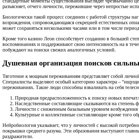
стандартные моменты существования выглядят чрезвычайно ц
разъясняет, отчего личности, пережившие через непростые ис
Биологически такой процесс соединен с работой структуры н
возрождения, сопровождающаяся секрецией естественных опиа
может сохраняться несколькими часами или в том числе период
Кроме того казино Леон способствует созданию в большей ст
воспоминаниях и поддерживают свою интенсивность на в тече
побуждают на поиски свежих аналогичных условий.
Душевная организация поисков сильны
Тяготение к мощным переживаниям представляет собой личной
Специалисты выделяют особый категорию характера – “ищущи
переживаниях. Такие люди способны взваливать на себя телес
Природная предрасположенность к поиску новых впечат
Наследственные составляющие сказываются на степень 
Личности с сниженным базальным уровнем возбуждения т
Культурные и коллективные составляющие кроме того об
Нейробиология указывает, что у личностей с высокой потребн
покрышки среднего разума. Эти образования выступают глав
раздражители.