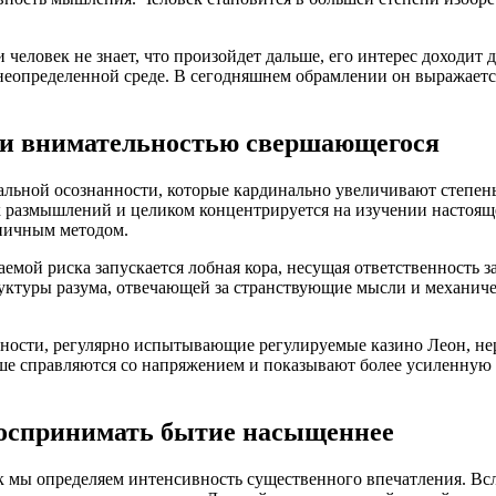
 человек не знает, что произойдет дальше, его интерес доходит
еопределенной среде. В сегодняшнем обрамлении он выражается
 и внимательностью свершающегося
льной осознанности, которые кардинально увеличивают степен
 размышлений и целиком концентрируется на изучении настояще
аничным методом.
емой риска запускается лобная кора, несущая ответственность 
труктуры разума, отвечающей за странствующие мысли и механич
ичности, регулярно испытывающие регулируемые казино Леон, не
ше справляются со напряжением и показывают более усиленную
воспринимать бытие насыщеннее
к мы определяем интенсивность существенного впечатления. Вс