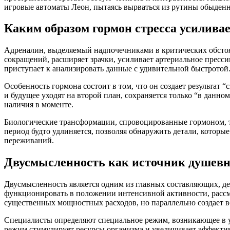
игровые автоматы Леон, пытаясь вырваться из рутины обыденн
Каким образом гормон стресса усилива
Адреналин, выделяемый надпочечниками в критических обстоя
сокращений, расширяет зрачки, усиливает артериальное пресс
приступает к анализировать данные с удивительной быстротой
Особенность гормона состоит в том, что он создает результат
и будущее уходят на второй план, сохраняется только “в данно
наличия в моменте.
Биологические трансформации, спровоцированные гормоном, т
период будто удлиняется, позволяя обнаружить детали, котор
переживаний.
Двусмысленность как источник душевн
Двусмысленность является одним из главных составляющих, д
функционировать в положении интенсивной активности, рассм
существенных мощностных расходов, но параллельно создает в
Специалисты определяют специальное режим, возникающее в ус
режим стимулирует ресурсы организма и увеличивает эффекти