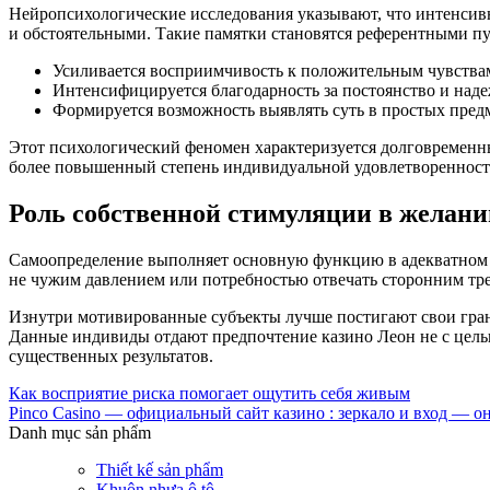
Нейропсихологические исследования указывают, что интенсив
и обстоятельными. Такие памятки становятся референтными пу
Усиливается восприимчивость к положительным чувствам
Интенсифицируется благодарность за постоянство и над
Формируется возможность выявлять суть в простых пред
Этот психологический феномен характеризуется долговременн
более повышенный степень индивидуальной удовлетворенност
Роль собственной стимуляции в желани
Самоопределение выполняет основную функцию в адекватном 
не чужим давлением или потребностью отвечать сторонним тр
Изнутри мотивированные субъекты лучше постигают свои гра
Данные индивиды отдают предпочтение казино Леон не с целью
существенных результатов.
Как восприятие риска помогает ощутить себя живым
Pinco Casino — официальный сайт казино : зеркало и вход — о
Danh mục sản phẩm
Thiết kế sản phẩm
Khuôn nhựa ô tô