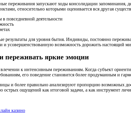
ные переживания запускают ходы консолидации запоминания, де
нктами, относительно которыми оценивается вся другая существ
 в повседневной деятельности
ежность
метах
ые результаты для уровня бытия. Индивиды, постоянно пережи
и и усовершенствованную возможность дорожить настоящий ми
и переживать яркие эмоции
влечении к интенсивным переживаниям. Когда субъект ориенти
ебованиям, его поведение становится более продуманным и гар
ницы и более правильно анализируют пропорцию возможных до
 острых ощущений как итоговой задачи, а как инструмент личн
нлайн казино