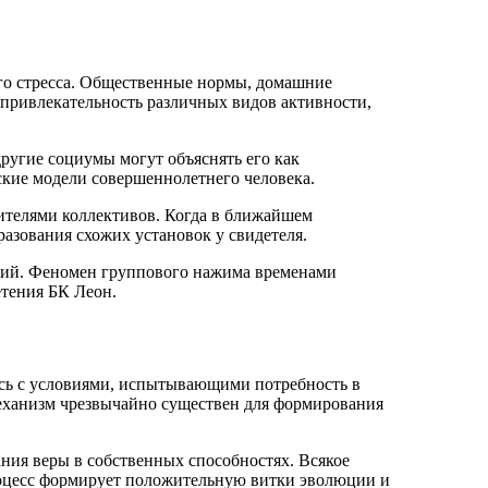
о стресса. Общественные нормы, домашние
привлекательность различных видов активности,
другие социумы могут объяснять его как
ские модели совершеннолетнего человека.
ителями коллективов. Когда в ближайшем
азования схожих установок у свидетеля.
ний. Феномен группового нажима временами
етения БК Леон.
ясь с условиями, испытывающими потребность в
еханизм чрезвычайно существен для формирования
ния веры в собственных способностях. Всякое
роцесс формирует положительную витки эволюции и