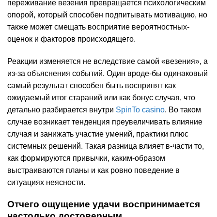
переживание везения превращается психологическим
опорой, который способен подпитывать мотивацию, но
также может смещать восприятие вероятностных-
оценок и факторов происходящего.
Реакции изменяется не вследствие самой «везения», а
из-за объяснения событий. Один вроде-бы одинаковый
самый результат способен быть воспринят как
ожидаемый итог стараний или как бонус случая, что
детально разбирается внутри
SpinTo casino
. Во таком
случае возникает тенденция преувеличивать влияние
случая и занижать участие умений, практики плюс
системных решений. Такая разница влияет в-части то,
как формируются привычки, каким-образом
выстраиваются планы и как ровно поведение в
ситуациях неясности.
Отчего ощущение удачи воспринимается
настолько достоверным