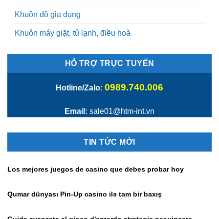
Khuôn đồ gia dụng
Khuôn máy giặt, tủ lạnh, điều hoà
HỖ TRỢ TRỰC TUYẾN
0989.740.006
Hotline/Zalo:
Email:
sale01@htm-int.vn
TIN TỨC MỚI
Los mejores juegos de casino que debes probar hoy
Qumar dünyası Pin-Up casino ilə tam bir baxış