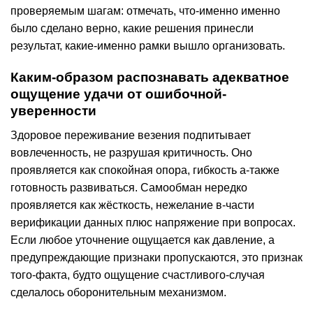
проверяемым шагам: отмечать, что-именно именно
было сделано верно, какие решения принесли
результат, какие-именно рамки вышло организовать.
Каким-образом распознавать адекватное
ощущение удачи от ошибочной-
уверенности
Здоровое переживание везения подпитывает
вовлеченность, не разрушая критичность. Оно
проявляется как спокойная опора, гибкость а-также
готовность развиваться. Самообман нередко
проявляется как жёсткость, нежелание в-части
верификации данных плюс напряжение при вопросах.
Если любое уточнение ощущается как давление, а
предупреждающие признаки пропускаются, это признак
того-факта, будто ощущение счастливого-случая
сделалось оборонительным механизмом.