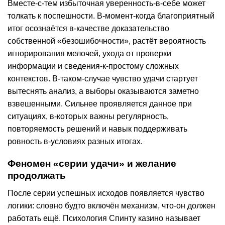
Вместе-с-тем избыточная уверенность-в-себе может
толкать к поспешности. В-момент-когда благоприятный
итог осознаётся в-качестве доказательство
собственной «безошибочности», растёт вероятность
игнорирования мелочей, ухода от проверки
информации и сведения-к-простому сложных
контекстов. В-таком-случае чувство удачи стартует
вытеснять анализ, а выборы оказываются заметно
взвешенными. Сильнее проявляется данное при
ситуациях, в-которых важны регулярность,
повторяемость решений и навык поддерживать
ровность в-условиях разных итогах.
Феномен «серии удачи» и желание
продолжать
После серии успешных исходов появляется чувство
логики: словно будто включён механизм, что-он должен
работать ещё. Психология Спинту казино называет