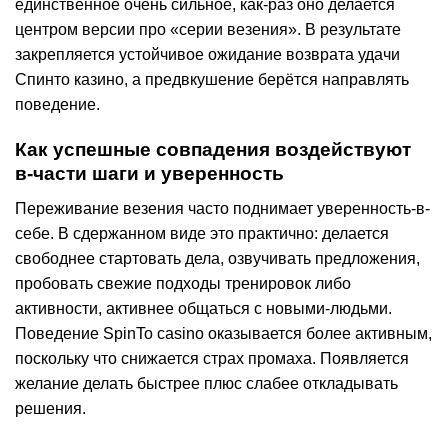
единственное очень сильное, как-раз оно делается
центром версии про «серии везения». В результате
закрепляется устойчивое ожидание возврата удачи
Спинто казино, а предвкушение берётся направлять
поведение.
Как успешные совпадения воздействуют
в-части шаги и уверенность
Переживание везения часто поднимает уверенность-в-
себе. В сдержанном виде это практично: делается
свободнее стартовать дела, озвучивать предложения,
пробовать свежие подходы тренировок либо
активности, активнее общаться с новыми-людьми.
Поведение SpinTo casino оказывается более активным,
поскольку что снижается страх промаха. Появляется
желание делать быстрее плюс слабее откладывать
решения.