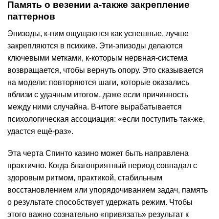
Память о везении а-также закрепление
паттернов
Эпизоды, к-ним ощущаются как успешные, лучше
закрепляются в психике. Эти-эпизоды делаются
ключевыми метками, к-которым нервная-система
возвращается, чтобы вернуть опору. Это сказывается
на модели: повторяются шаги, которые оказались
вблизи с удачным итогом, даже если причинность
между ними случайна. В-итоге вырабатывается
психологическая ассоциация: «если поступить так-же,
удастся ещё-раз».
Эта черта Спинто казино может быть направлена
практично. Когда благоприятный период совпадал с
здоровым ритмом, практикой, стабильным
восстановлением или упорядочиванием задач, память
о результате способствует удержать режим. Чтобы
этого важно сознательно «привязать» результат к