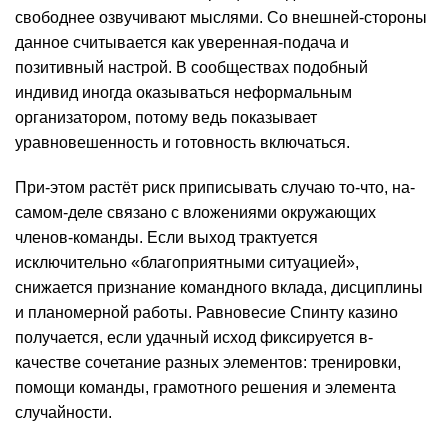
свободнее озвучивают мыслями. Со внешней-стороны
данное считывается как уверенная-подача и
позитивный настрой. В сообществах подобный
индивид иногда оказываться неформальным
организатором, потому ведь показывает
уравновешенность и готовность включаться.
При-этом растёт риск приписывать случаю то-что, на-
самом-деле связано с вложениями окружающих
членов-команды. Если выход трактуется
исключительно «благоприятными ситуацией»,
снижается признание командного вклада, дисциплины
и планомерной работы. Равновесие Спинту казино
получается, если удачный исход фиксируется в-
качестве сочетание разных элементов: тренировки,
помощи команды, грамотного решения и элемента
случайности.