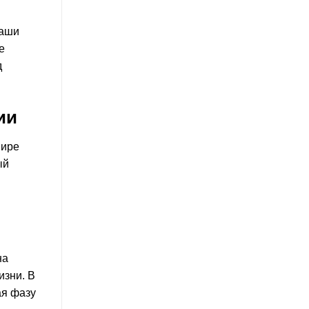
наши
е
д
ии
мире
ый
на
изни. В
ая фазу