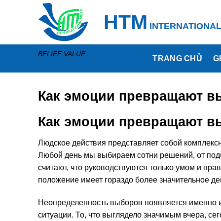
Skip
HTM
to
INTERNATIONA
content
BELIEF VALUE
TRANG CHỦ
G
Как эмоции превращают 
Как эмоции превращают 
Людское действия представляет собой комплексн
Любой день мы выбираем сотни решений, от под
считают, что руководствуются только умом и пр
положение имеет гораздо более значительное де
Неопределенность выборов появляется именно из
ситуации. То, что выглядело значимым вчера, се