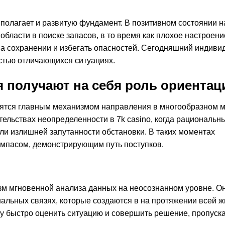
полагает и развитую фундамент. В позитивном состоянии 
бласти в поиске запасов, в то время как плохое настроени
а сохранении и избегать опасностей. Сегодняшний индиви
остью отличающихся ситуациях.
я получают на себя роль ориентац
вятся главным механизмом направления в многообразном 
тельствах неопределенности в 7k casino, когда рациональн
ли излишней запутанности обстановки. В таких моментах
мпасом, демонстрирующим путь поступков.
зм мгновенной анализа данных на неосознанном уровне. О
льных связях, которые создаются в на протяжении всей ж
ку быстро оценить ситуацию и совершить решение, пропуск