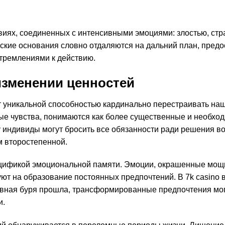
иях, соединенных с интенсивными эмоциями: злостью, стр
еские основания словно отдаляются на дальний план, пред
тремлениями к действию.
изменении ценностей
 уникальной способностью кардинально перестраивать на
е чувства, понимаются как более существенные и необхо
у индивиды могут бросить все обязанности ради решения в
м второстепенной.
ецификой эмоциональной памяти. Эмоции, окрашенные мо
ют на образование постоянных предпочтений. В 7k casino 
ушевная буря прошла, трансформированные предпочтения мо
и.