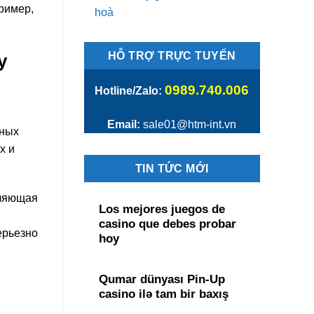
пример,
hoà
HỖ TRỢ TRỰC TUYẾN
у
0989.740.006
Hotline/Zalo:
Email:
sale01@htm-int.vn
нных
х и
TIN TỨC MỚI
вляющая
Los mejores juegos de
casino que debes probar
ерьезно
hoy
Qumar dünyası Pin-Up
casino ilə tam bir baxış