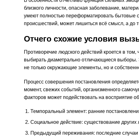
В особенности отчетливо функция сильных эмоц
близкого личности, опасная заболевание, матер
умеют полностью переформатировать бытовые ст
происшествий, может лишиться всё смысл, а до 
Отчего схожие условия вы
Противоречие людского действий кроется в том, 
выбирать диаметрально отличающиеся выборы. Э
не только окружающие элементы, но и собственн
Процесс совершения постановления определяетс
момент, свежих событий, организменного самочув
факторов может подействовать на восприятие об
Темпоральный элемент: ранние постановления
Социальное действие: существование других 
Предыдущий переживания: последние случаи 