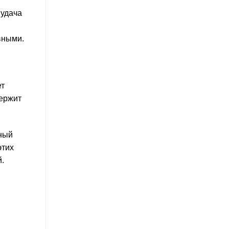
 удача
вными.
ет
держит
тный
этих
.