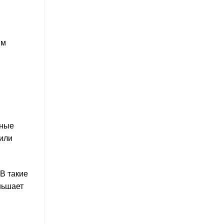
ым
ьные
 или
В такие
ньшает