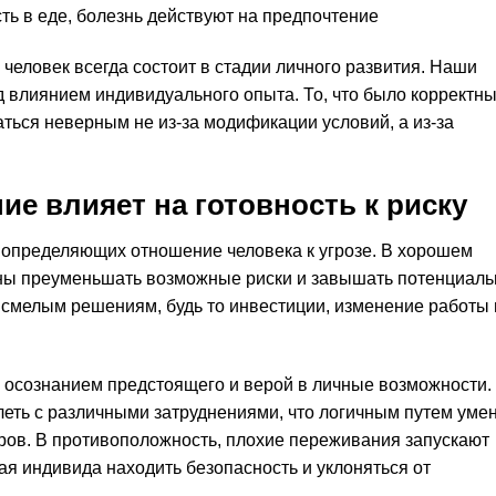
ть в еде, болезнь действуют на предпочтение
 человек всегда состоит в стадии личного развития. Наши
д влиянием индивидуального опыта. То, что было корректн
ться неверным не из-за модификации условий, а из-за
ие влияет на готовность к риску
 определяющих отношение человека к угрозе. В хорошем
ны преуменьшать возможные риски и завышать потенциал
 смелым решениям, будь то инвестиции, изменение работы
м осознанием предстоящего и верой в личные возможности. 
еть с различными затруднениями, что логичным путем уме
ов. В противоположность, плохие переживания запускают
я индивида находить безопасность и уклоняться от