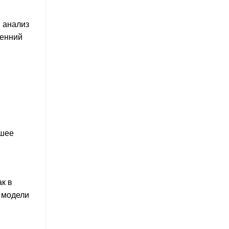
й анализ
ренний
ьшее
к в
й модели