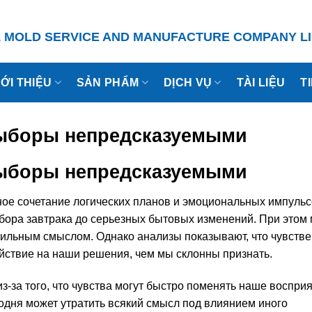
L MOLD
SERVICE
AND MANUFACTURE COMPANY LI
IỚI THIỆU
SẢN PHẨM
DỊCH VỤ
TÀI LIỆU
T
выборы непредсказуемыми
выборы непредсказуемыми
ое сочетание логических планов и эмоциональных импульс
бора завтрака до серьезных бытовых изменений. При этом
авильным смыслом. Однако анализы показывают, что чувств
йствие на наши решения, чем мы склонны признать.
-за того, что чувства могут быстро поменять наше воспри
годня может утратить всякий смысл под влиянием иного