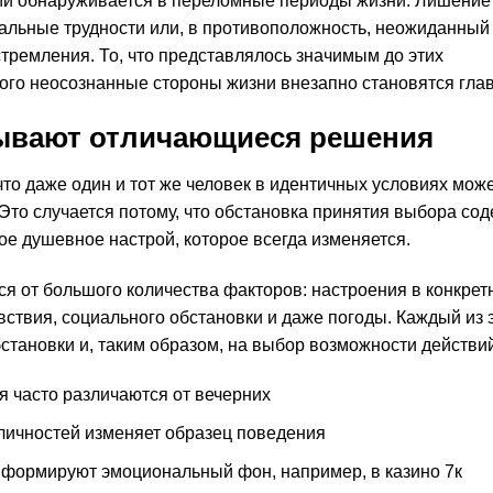
ий обнаруживается в переломные периоды жизни. Лишение
иальные трудности или, в противоположность, неожиданный
ремления. То, что представлялось значимым до этих
того неосознанные стороны жизни внезапно становятся гла
зывают отличающиеся решения
что даже один и тот же человек в идентичных условиях мож
то случается потому, что обстановка принятия выбора со
ое душевное настрой, которое всегда изменяется.
я от большого количества факторов: настроения в конкре
ствия, социального обстановки и даже погоды. Каждый из 
становки и, таким образом, на выбор возможности действий
 часто различаются от вечерних
личностей изменяет образец поведения
формируют эмоциональный фон, например, в казино 7к