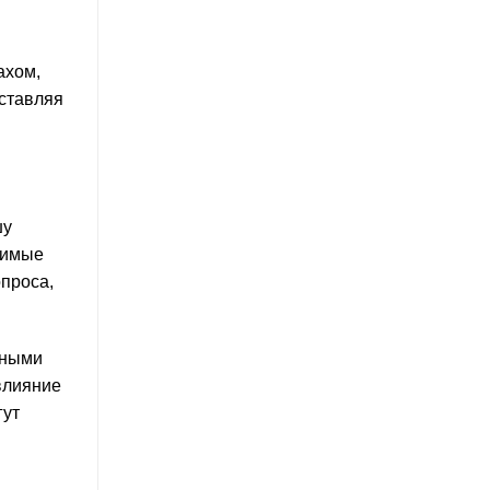
ахом,
оставляя
шу
димые
опроса,
щными
влияние
гут