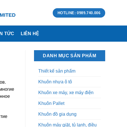
HOTLINE: 0989.740.006
MITED
IN TỨC
LIÊN HỆ
DANH MỤC SẢN PHẨM
Thiết kế sản phẩm
Khuôn nhựa ô tô
ов.
 многие
Khuôn xe máy, xe máy điện
енное
Khuôn Pallet
Khuôn đồ gia dụng
ятие
Khuôn máy giặt, tủ lạnh, điều