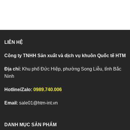
LIÊN HỆ
Công ty TNHH Sản xuất và dịch vụ khuôn Quốc tế HTM
Địa chỉ:
Khu phố Đức Hiệp, phường Song Liễu, tỉnh Bắc
Ninh
Hotline/Zalo:
0989.740.006
Email:
sale01@htm-int.vn
DANH MỤC SẢN PHẨM