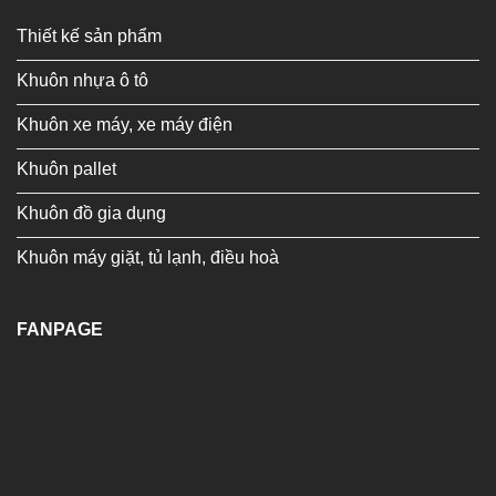
Thiết kế sản phẩm
Khuôn nhựa ô tô
Khuôn xe máy, xe máy điện
Khuôn pallet
Khuôn đồ gia dụng
Khuôn máy giặt, tủ lạnh, điều hoà
FANPAGE