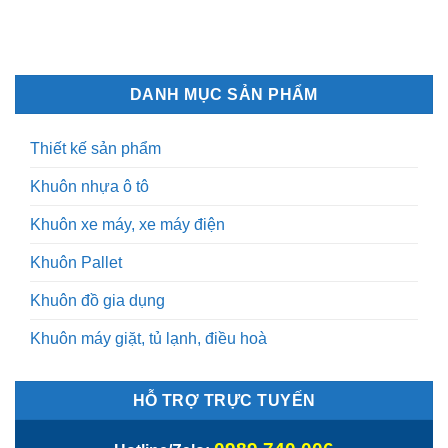
DANH MỤC SẢN PHẨM
Thiết kế sản phẩm
Khuôn nhựa ô tô
Khuôn xe máy, xe máy điện
Khuôn Pallet
Khuôn đồ gia dụng
Khuôn máy giặt, tủ lạnh, điều hoà
HỖ TRỢ TRỰC TUYẾN