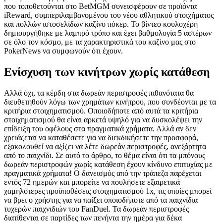
που τοποθετούνται στο BetMGM συνεισφέρουν σε προϊόντα
iReward, συμπεριλαμβανομένου του νέου αθλητικού στοιχήματος
και πολλών ιστοσελίδων καζίνο πόκερ. Το βίντεο κουλοχέρη
δημιουργήθηκε με λαμπρό τρόπο και έχει βαθμολογία 5 αστέρων
σε όλο τον κόσμο, με τα χαρακτηριστικά του καζίνο μας στο
PokerNews να συμφωνούν ότι έχουν.
Ενίσχυση των κινήτρων χωρίς κατάθεση
Αλλά όχι, τα κέρδη στα δωρεάν περιστροφές πιθανότατα θα
διευθετηθούν λόγω των χρημάτων κινήτρου, που συνδέονται με τα
κριτήρια στοιχηματισμού. Οποιοδήποτε από αυτά τα κριτήρια
στοιχηματισμού θα είναι αρκετά υψηλό για να δυσκολέψει την
επίδειξη του οφέλους στα πραγματικά χρήματα. Αλλά αν δεν
χρειάζεται να καταθέσετε για να διεκδικήσετε την προσφορά,
εξακολουθεί να αξίζει να λέτε δωρεάν περιστροφές, ανεξάρτητα
από το παιχνίδι. Σε αυτό το άρθρο, το θέμα είναι ότι τα μπόνους
δωρεάν περιστροφών χωρίς κατάθεση έχουν κίνδυνο επιτυχίας με
πραγματικά χρήματα! Ο δανεισμός από την τράπεζα παρέχεται
εντός 72 ημερών και μπορείτε να πουλήσετε εξαιρετικά
χαμηλότερες προϋποθέσεις στοιχηματισμού 1x, τις οποίες μπορεί
να βρει ο χρήστης για να παίξει οποιοδήποτε από τα παιχνίδια
τυχερών παιχνιδιών του FanDuel. Τα δωρεάν περιστροφές
διατίθενται σε παρτίδες των πενήντα την ημέρα για δέκα