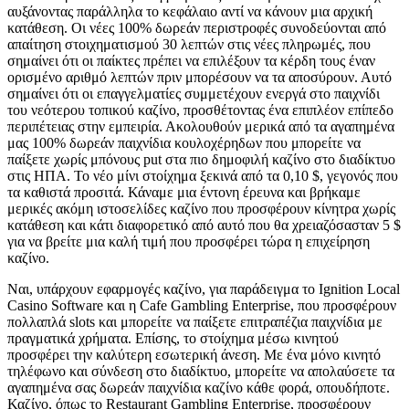
αυξάνοντας παράλληλα το κεφάλαιο αντί να κάνουν μια αρχική
κατάθεση. Οι νέες 100% δωρεάν περιστροφές συνοδεύονται από
απαίτηση στοιχηματισμού 30 λεπτών στις νέες πληρωμές, που
σημαίνει ότι οι παίκτες πρέπει να επιλέξουν τα κέρδη τους έναν
ορισμένο αριθμό λεπτών πριν μπορέσουν να τα αποσύρουν. Αυτό
σημαίνει ότι οι επαγγελματίες συμμετέχουν ενεργά στο παιχνίδι
του νεότερου τοπικού καζίνο, προσθέτοντας ένα επιπλέον επίπεδο
περιπέτειας στην εμπειρία. Ακολουθούν μερικά από τα αγαπημένα
μας 100% δωρεάν παιχνίδια κουλοχέρηδων που μπορείτε να
παίξετε χωρίς μπόνους put στα πιο δημοφιλή καζίνο στο διαδίκτυο
στις ΗΠΑ. Το νέο μίνι στοίχημα ξεκινά από τα 0,10 $, γεγονός που
τα καθιστά προσιτά. Κάναμε μια έντονη έρευνα και βρήκαμε
μερικές ακόμη ιστοσελίδες καζίνο που προσφέρουν κίνητρα χωρίς
κατάθεση και κάτι διαφορετικό από αυτό που θα χρειαζόσασταν 5 $
για να βρείτε μια καλή τιμή που προσφέρει τώρα η επιχείρηση
καζίνο.
Ναι, υπάρχουν εφαρμογές καζίνο, για παράδειγμα το Ignition Local
Casino Software και η Cafe Gambling Enterprise, που προσφέρουν
πολλαπλά slots και μπορείτε να παίξετε επιτραπέζια παιχνίδια με
πραγματικά χρήματα. Επίσης, το στοίχημα μέσω κινητού
προσφέρει την καλύτερη εσωτερική άνεση. Με ένα μόνο κινητό
τηλέφωνο και σύνδεση στο διαδίκτυο, μπορείτε να απολαύσετε τα
αγαπημένα σας δωρεάν παιχνίδια καζίνο κάθε φορά, οπουδήποτε.
Καζίνο, όπως το Restaurant Gambling Enterprise, προσφέρουν