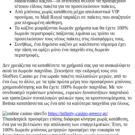
διαδικτυακό καζίνο—οι ιστότοποι θέλουν να προσφέρουν
τέτοιου είδους πακέτα για να προσελκύσουν παίκτες.
Από μπόνους χωρίς κατάθεση μέχρι απολαυστικά VIP
προνόμια, το Mall Royal ταιριάζει σε παίκτες που αναζητούν
μια πληρωμένη αίσθηση.
Τα καζίνο μοιράζονται δωρεάν χρήματα και θα έχετε 100%
δωρεάν περιστροφές παίζοντας λιμάνια ως τρόπο να
προσελκύσουν τους νέους παίκτες στις πλατφόρμες τους.
Συνήθως, ένα δημόσιο καζίνο με καλόπιστο νόμισμα έχει
την τάση να ορίζει μόνο ένα παιχνίδι στις δωρεάν
περιστροφές.
Δεν χρειάζεται να καταθέσετε τα χρήματά σας για να ανακαλύψετε
αυτά τα δωρεάν παιχνίδια. Ξεκινήστε την εκδρομή τους στο
SlotNeo Casino με ένα ωραίο πακέτο πολλαπλών μερών, από το
ένα έως το άλλο, με τα τρία πρώτα μέρη που προσφέρουν μπόνους
χρηματοδότησης και θα έχετε 100% δωρεάν παιχνίδια. Με τον
συνδυασμό τεράστιων μπόνους, ευρειών δυνατοτήτων παιχνιδιού
και τραπεζικών συναλλαγών φιλικών προς τα κρυπτονομίσματα, το
Betista κατατάσσεται ως ένα από τα καλύτερα παιχνίδια για όλους.
Το
https://infinity-casino-greece.gr/
Thunderpick προσφέρει επίσης διάφορα κίνητρα χωρίς κατάθεση,
ένα για να βελτιώσει την απόλαυση των επαγγελματιών. Έτσι, το
100% δωρεάν μπόνους μετρητών προσφέρει την ευκαιρία να