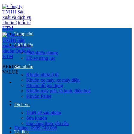
Skip
to
content
Trang chủ
Giới thiệu
Giới thiệu chung
Hồ sơ năng lực
BELIEF
Sản phẩm
VALUE
Khuôn nhựa ô tô
Khuôn xe máy, xe máy điện
Khuôn đồ gia dụng
Khuôn máy giặt, tủ lạnh, điều hoà
HTM
Khuôn Pallet
INTERNATIONAL MOLD
Dịch vụ
SERVICE
AND MANUFACTURE
Thiết kế sản phẩm
COMPANY LIMITED
Sửa khuôn
Gia công theo yêu cầu
Hotline: 0989.740.006
Tài liệu