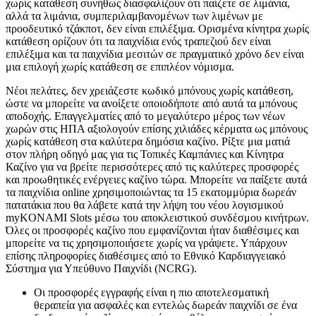
χωρίς κατάθεση συνήθως διασφαλίζουν ότι παίζετε σε λιμάνια,
αλλά τα λιμάνια, συμπεριλαμβανομένων των λιμένων με
προοδευτικό τζάκποτ, δεν είναι επιλέξιμα. Ορισμένα κίνητρα χωρίς
κατάθεση ορίζουν ότι τα παιχνίδια ενός τραπεζιού δεν είναι
επιλέξιμα και τα παιχνίδια μεσιτών σε πραγματικό χρόνο δεν είναι
μια επιλογή χωρίς κατάθεση σε επιπλέον νόμισμα.
Νέοι πελάτες, δεν χρειάζεστε κωδικό μπόνους χωρίς κατάθεση,
ώστε να μπορείτε να ανοίξετε οποιοδήποτε από αυτά τα μπόνους
αποδοχής. Επαγγελματίες από το μεγαλύτερο μέρος των νέων
χωρών στις ΗΠΑ αξιολογούν επίσης χιλιάδες κέρματα ως μπόνους
χωρίς κατάθεση στα καλύτερα δημόσια καζίνο. Ρίξτε μια ματιά
στον πλήρη οδηγό μας για τις Τοπικές Καμπάνιες και Κίνητρα
Καζίνο για να βρείτε περισσότερες από τις καλύτερες προσφορές
και προωθητικές ενέργειες καζίνο τώρα. Μπορείτε να παίξετε αυτά
τα παιχνίδια online χρησιμοποιώντας τα 15 εκατομμύρια δωρεάν
πατατάκια που θα λάβετε κατά την λήψη του νέου λογισμικού
myKONAMI Slots μέσω του αποκλειστικού συνδέσμου κινήτρων.
Όλες οι προσφορές καζίνο που εμφανίζονται ήταν διαθέσιμες και
μπορείτε να τις χρησιμοποιήσετε χωρίς να γράψετε. Υπάρχουν
επίσης πληροφορίες διαθέσιμες από το Εθνικό Καρδιαγγειακό
Σύστημα για Υπεύθυνο Παιχνίδι (NCRG).
Οι προσφορές εγγραφής είναι η πιο αποτελεσματική
θεραπεία για ασφαλές και εντελώς δωρεάν παιχνίδι σε ένα